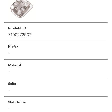
Produkt-ID
7100272902
Kiefer
-
Material
-
Seite
-
Slot Größe
-