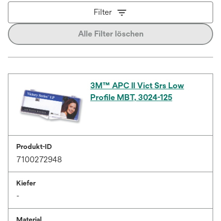
Filter
Alle Filter löschen
3M™ APC II Vict Srs Low
Profile MBT, 3024-125
Produkt-ID
7100272948
Kiefer
-
Material