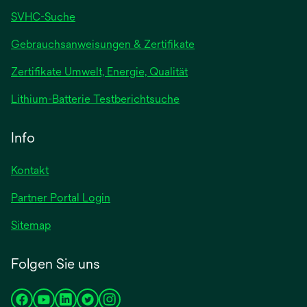
SVHC-Suche
wird
Gebrauchsanweisungen & Zertifikate
in
Zertifikate Umwelt, Energie, Qualität
einer
neuen
wird
Lithium-Batterie Testberichtsuche
Registerkarte
in
geöffnet
einer
Info
neuen
Registerkarte
Kontakt
geöffnet
Partner Portal Login
Sitemap
Folgen Sie uns
wird
wird
wird
wird
wird