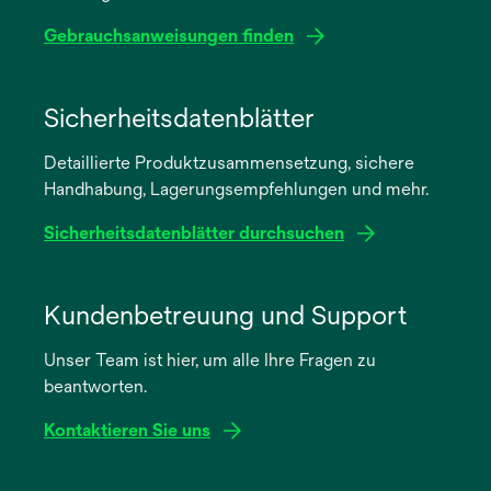
Gebrauchsanweisungen finden
wird
in
Sicherheitsdatenblätter
einer
Detaillierte Produktzusammensetzung, sichere
neuen
Handhabung, Lagerungsempfehlungen und mehr.
Registerkarte
geöffnet
Sicherheitsdatenblätter durchsuchen
wird
in
Kundenbetreuung und Support
einer
Unser Team ist hier, um alle Ihre Fragen zu
neuen
beantworten.
Registerkarte
geöffnet
Kontaktieren Sie uns