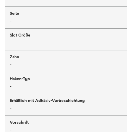
Seite
-
Slot Größe
-
Zahn
-
Haken-Typ
-
Erhältlich mit Adhäsiv-Vorbeschichtung
-
Vorschrift
-