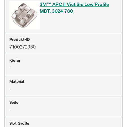
3M™ APC II Vict Srs Low Profile
MBT, 3024-780
Produkt-ID
7100272930
Kiefer
-
Material
-
Seite
-
Slot Größe