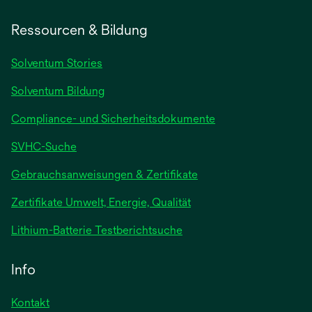
Ressourcen & Bildung
Solventum Stories
Solventum Bildung
Compliance- und Sicherheitsdokumente
SVHC-Suche
wird
Gebrauchsanweisungen & Zertifikate
in
Zertifikate Umwelt, Energie, Qualität
einer
neuen
wird
Lithium-Batterie Testberichtsuche
Registerkarte
in
geöffnet
einer
Info
neuen
Registerkarte
Kontakt