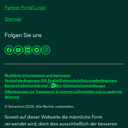
geöffnet
Partner Portal Login
Sitemap
Folgen Sie uns
wird
wird
wird
wird
wird
in
in
in
in
in
einer
einer
einer
einer
einer
neuen
neuen
neuen
neuen
neuen
Rechtliche Informationen und Impressum
Registerkarte
Registerkarte
Registerkarte
Registerkarte
Registerkarte
Verkaufsbedingungen (US, English)
Datenschutz
Nutzungsbedingungen
Barrierefreiheitserklärung
Ihre Datenschutzeinstellungen
geöffnet
geöffnet
geöffnet
geöffnet
geöffnet
Offenlegungen zur Transparenz in unseren Lieferketten und zu moderner
wird
Sklaverei
in
© Solventum 2026. Alle Rechte vorbehalten.
einer
neuen
Soweit auf dieser Webseite die männliche Form
Registerkarte
geöffnet
verwendet wird, dient dies ausschließlich der besseren