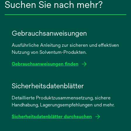
Suchen Sie nach mehr?
Gebrauchsanweisungen
Ausführliche Anleitung zur sicheren und effektiven
Nutzung von Solventum-Produkten.
Gebrauchsanweisungen finden
wird
in
Sicherheitsdatenblätter
einer
Detaillierte Produktzusammensetzung, sichere
neuen
Handhabung, Lagerungsempfehlungen und mehr.
Registerkarte
geöffnet
Sicherheitsdatenblätter durchsuchen
wird