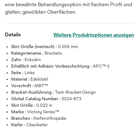
eine bewährte Behandlungsoption mit flachem Profil und
glatten, gewölbten Oberflächen.
Details
Weitere Produktoptionen anzeigen
Slot-Größe (metrisch) :
0.559 mm
Kategoriename :
Brackets
Zahn :
Eckzahn
Erhältlich mit Adhäsiv-Vorbeschichtung :
APC™ II
Seite :
Links
Material :
Edelstahl
Vorschrift :
MBT™
Bracket-Ausführung :
Twin-Bracket-Design
Global Catalog Number :
3024-873
Slot Größe :
0.022 in
Marke :
Victory Series™
Branchen :
Kieferorthopädie
Kiefer :
Oberkiefer