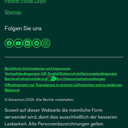
Partner Portal Login
Sitemap
Folgen Sie uns
wird
wird
wird
wird
wird
in
in
in
in
in
einer
einer
einer
einer
einer
neuen
neuen
neuen
neuen
neuen
Rechtliche Informationen und Impressum
Registerkarte
Registerkarte
Registerkarte
Registerkarte
Registerkarte
Verkaufsbedingungen (US, English)
Datenschutz
Nutzungsbedingungen
Barrierefreiheitserklärung
Ihre Datenschutzeinstellungen
geöffnet
geöffnet
geöffnet
geöffnet
geöffnet
Offenlegungen zur Transparenz in unseren Lieferketten und zu moderner
wird
Sklaverei
in
© Solventum 2026. Alle Rechte vorbehalten.
einer
neuen
Soweit auf dieser Webseite die männliche Form
Registerkarte
geöffnet
verwendet wird, dient dies ausschließlich der besseren
Lesbarkeit. Alle Personenbezeichnungen gelten