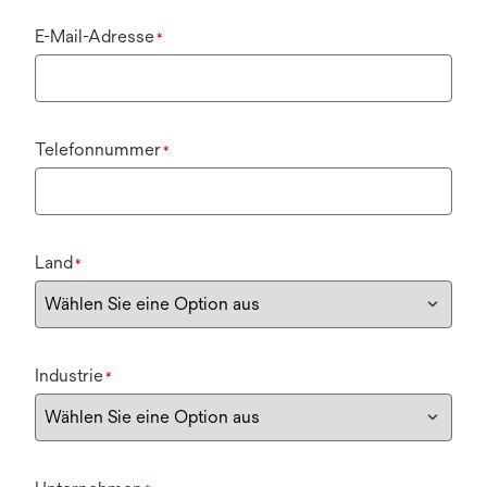
ö
f
E-Mail-Adresse
*
f
n
e
t
Telefonnummer
*
Land
*
Industrie
*