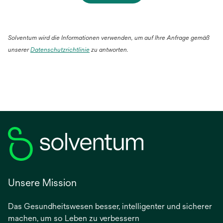
Solventum wird die Informationen verwenden, um auf Ihre Anfrage gemäß
wird
unserer
Datenschutzrichtlinie
zu antworten.
in
einer
neuen
Registerkarte
geöffnet
Unsere Mission
Das Gesundheitswesen besser, intelligenter und sicherer
machen, um so Leben zu verbessern