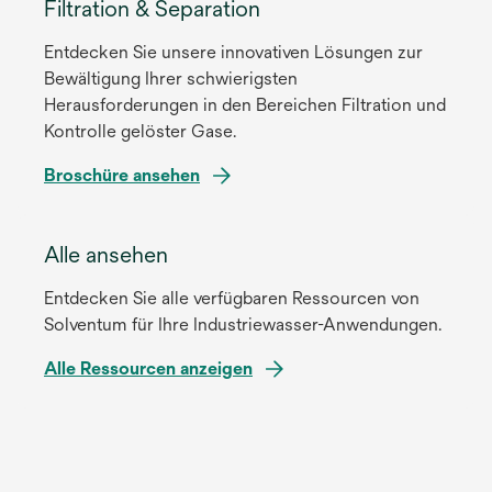
Filtration & Separation
d
r
n
i
t
R
Entdecken Sie unsere innovativen Lösungen zur
n
e
e
Bewältigung Ihrer schwierigsten
e
g
g
Herausforderungen in den Bereichen Filtration und
i
e
i
Kontrolle gelöster Gase.
n
ö
s
e
f
w
Broschüre ansehen
t
r
f
i
e
n
n
r
r
e
Alle ansehen
e
d
k
u
t
i
a
e
Entdecken Sie alle verfügbaren Ressourcen von
n
r
n
Solventum für Ihre Industriewasser-Anwendungen.
e
t
R
i
e
Alle Ressourcen anzeigen
e
n
g
g
e
e
i
r
ö
s
n
f
t
e