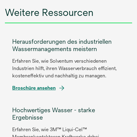
Weitere Ressourcen
Herausforderungen des industriellen
Wassermanagements meistern
Erfahren Sie, wie Solventum verschiedenen
Industrien hilft, ihren Wasserverbrauch effizient,
kosteneffektiv und nachhaltig zu managen.
w
Broschüre ansehen
i
r
Hochwertiges Wasser - starke
d
Ergebnisse
i
n
Erfahren Sie, wie 3M™ Liqui-Cel™
e
Membrankontaktoren Kraftwerke dabei