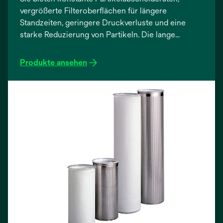
vergrößerte Filteroberflächen für längere
Standzeiten, geringere Druckverluste und eine
starke Reduzierung von Partikeln. Die lange
Filterstandzeit führt zu weniger Filterwechseln.
Dieses Produkt eignet sich für eine Vielzahl von
Produkte ansehen
Anwendungen, einschließlich der Lebensmittel-
und Getränkeherstellung.