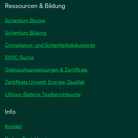
Ressourcen & Bildung
Solventum Stories
Solventum Bildung
Compliance- und Sicherheitsdokumente
SVHC-Suche
wird
Gebrauchsanweisungen & Zertifikate
in
Zertifikate Umwelt, Energie, Qualität
einer
neuen
wird
Lithium-Batterie Testberichtsuche
Registerkarte
in
geöffnet
einer
Info
neuen
Registerkarte
Kontakt
geöffnet