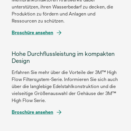
i
unterstützen, ihren Wasserbedarf zu decken, die
n
Produktion zu fördern und Anlagen und
e
Ressourcen zu schützen.
r
n
w
Broschüre ansehen
e
i
u
r
e
Hohe Durchflussleistung im kompakten
d
n
Design
i
R
n
e
Erfahren Sie mehr über die Vorteile der 3M™ High
e
g
Flow Filtersystem-Serie. Informieren Sie sich auch
i
i
über die langlebige Edelstahlkonstruktion und die
n
s
vielseitige Größenauswahl der Gehäuse der 3M™
e
t
High Flow Serie.
r
e
n
w
Broschüre ansehen
r
e
i
k
u
r
a
e