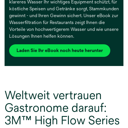
klareres Wasser Ihr wichtiges Equipment schützt, für
köstliche Speisen und Getränke sorgt, Stammkunden
gewinnt - und Ihren Gewinn sichert. Unser eBook zur
Wasserfiltration für Restaurants zeigt Ihnen die
Vorteile von hochwertigerem Wasser und wie unsere
Lösungen Ihnen helfen können.
Laden Sie Ihr eBook noch heute herunter
Weltweit vertrauen
Gastronome darauf:
3M™ High Flow Series