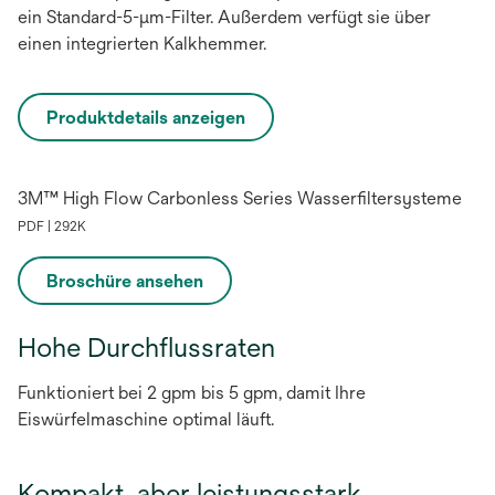
ein Standard-5-µm-Filter. Außerdem verfügt sie über
einen integrierten Kalkhemmer.
Produktdetails anzeigen
3M™ High Flow Carbonless Series Wasserfiltersysteme
PDF | 292K
Broschüre ansehen
wird
in
Hohe Durchflussraten
einer
neuen
Funktioniert bei 2 gpm bis 5 gpm, damit Ihre
Registerkarte
Eiswürfelmaschine optimal läuft.
geöffnet
Kompakt, aber leistungsstark