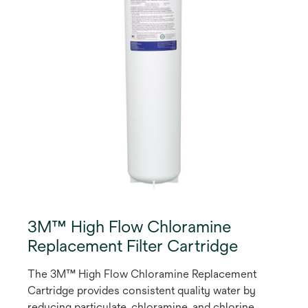
g
e
ö
f
f
n
e
t
3M™ High Flow Chloramine
Replacement Filter Cartridge
The 3M™ High Flow Chloramine Replacement
Cartridge provides consistent quality water by
reducing particulate, chloramine, and chlorine