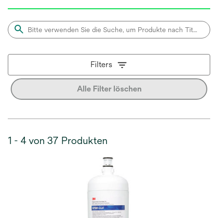
r
n
e
u
e
n
Filters
R
e
Alle Filter löschen
g
i
s
t
1 - 4 von 37 Produkten
e
r
k
a
r
t
e