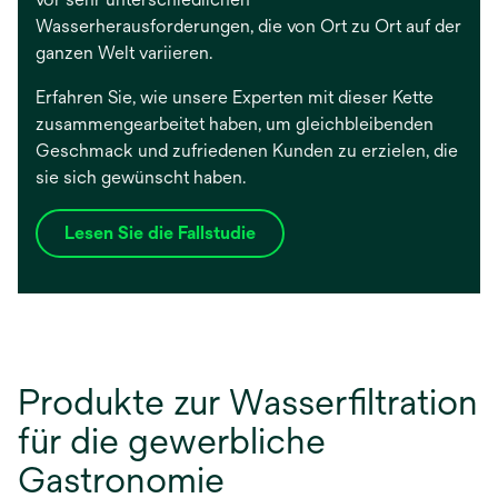
Wasserherausforderungen, die von Ort zu Ort auf der
ganzen Welt variieren.
Erfahren Sie, wie unsere Experten mit dieser Kette
zusammengearbeitet haben, um gleichbleibenden
Geschmack und zufriedenen Kunden zu erzielen, die
sie sich gewünscht haben.
Lesen Sie die Fallstudie
w
i
r
d
i
n
Produkte zur Wasserfiltration
e
für die gewerbliche
i
n
Gastronomie
e