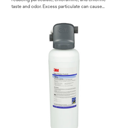
taste and odor. Excess particulate can cause
abrasion and short life on pumps, seals, o-rings,
and valves, while excess chlorine and chloramine
residual can cause unpleasant-tasting beverages.
Chloramine is known to be corrosive and can
damage any equipment using water such as
steamers, combi-ovens, coffee and tea brewers,
and espresso machines. Our Sanitary Quick
Change (SQC) encapsulated design allows for fast
and easy cartridge change-outs without the need
for a filter wrench.