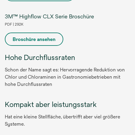
3M™ Highflow CLX Serie Broschüre
PDF | 292K
Broschüre ansehen
wird
in
Hohe Durchflussraten
einer
neuen
Schon der Name sagt es: Hervorragende Reduktion von
Registerkarte
Chlor und Chloraminen in Gastronomiebetrieben mit
geöffnet
hohe Durchflussraten
Kompakt aber leistungsstark
Hat eine kleine Stellfläche, übertrifft aber viel größere
Systeme.