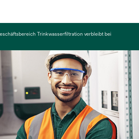
chäftsbereich Trinkwasserfiltration verbleibt bei
erkarte
et