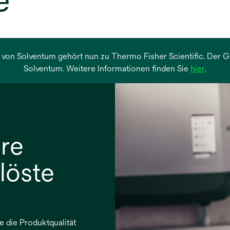
e
 von Solventum gehört nun zu Thermo Fisher Scientific. Der Ges
wird
Solventum. Weitere Informationen finden Sie
hier
.
in
einer
neuen
Regist
geöffn
hre
löste
e die Produktqualität