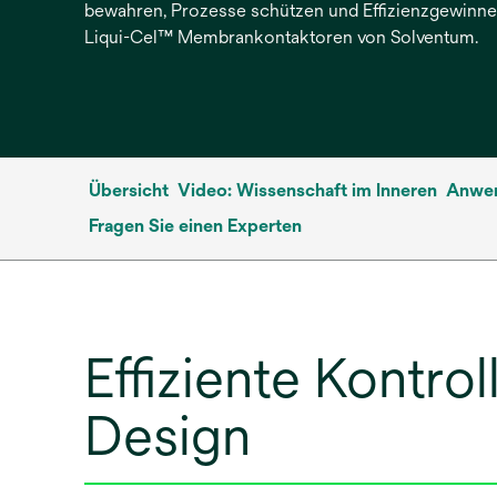
bewahren, Prozesse schützen und Effizienzgewinne
Liqui-Cel™ Membrankontaktoren von Solventum.
Übersicht
Video: Wissenschaft im Inneren
Anwe
Fragen Sie einen Experten
Effiziente Kontr
Design