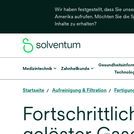
Wir haben festgestellt, dass Sie unse
Amerika aufrufen. Möchten Sie die 
Inhalte zu erhalten?
Gesundheitsinfor
Medizintechnik
Zahnheilkunde
Technolog
Startseite
Aufreinigung & Filtration
Fertigun
Fortschrittli