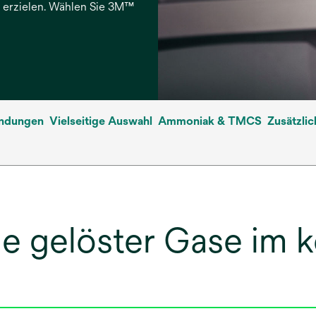
 erzielen. Wählen Sie 3M™
ndungen
Vielseitige Auswahl
Ammoniak & TMCS
Zusätzli
olle gelöster Gase im