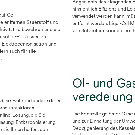
Angesichts des steigenden En
hinsichtlich Effizienz und L
qui-Cel
verwendet werden kann, müs
e entfernen Sauerstoff und
entfernt werden. Liqui-Cel 
ktivität zu bewahren und die
von Solventum können Ihre Ef
tauscher-Prozessen zu
r Elektrodenionisation und
ern auch für alle
.
Öl- und Ga
veredelung
r Gase, während andere deren
mbrankontaktoren
Die Kontrolle gelöster Gase
Inline-Lösung, die Sie
und zur Einhaltung der Umwel
gasung, Entkarbonisierung,
Deoxygenierung des Kessels
sie Ihnen helfen, den