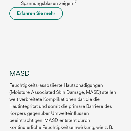
17
Spannungsblasen zeigen
Erfahren Sie mehr
w
i
r
d
i
n
e
i
MASD
n
e
Feuchtigkeits-assoziierte Hautschädigungen
r
(Moisture Associated Skin Damage, MASD) stellen
n
weit verbreitete Komplikationen dar, die die
e
Hautintegrität und somit die primäre Barriere des
u
Körpers gegenüber Umwelteinflüssen
e
beeinträchtigen. MASD entsteht durch
n
kontinuierliche Feuchtigkeitseinwirkung, wie z. B.
R