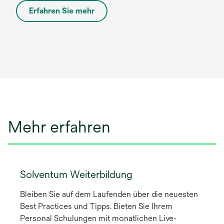
Erfahren Sie mehr
ö
w
f
i
f
r
n
d
e
i
t
n
e
i
n
Mehr erfahren
e
r
n
e
u
Solventum Weiterbildung
e
Bleiben Sie auf dem Laufenden über die neuesten
n
Best Practices und Tipps. Bieten Sie Ihrem
R
Personal Schulungen mit monatlichen Live-
e