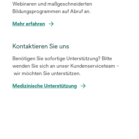
Webinaren und maßgeschneiderten
g
Bildungsprogrammen auf Abruf an.
i
s
Mehr erfahren
t
e
r
Kontaktieren Sie uns
k
a
Benötigen Sie sofortige Unterstützung? Bitte
r
wenden Sie sich an unser Kundenserviceteam –
t
wir möchten Sie unterstützen.
e
Medizinische Unterstützung
g
e
ö
f
f
n
e
t