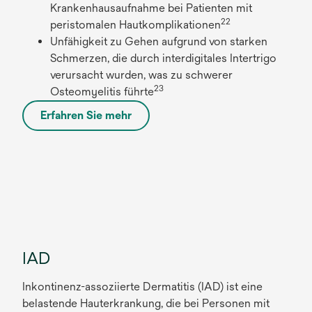
Krankenhausaufnahme bei Patienten mit
t
22
peristomalen Hautkomplikationen
Unfähigkeit zu Gehen aufgrund von starken
Schmerzen, die durch interdigitales Intertrigo
verursacht wurden, was zu schwerer
23
Osteomyelitis führte
Erfahren Sie mehr
w
i
r
d
i
n
e
i
IAD
n
e
Inkontinenz-assoziierte Dermatitis (IAD) ist eine
r
belastende Hauterkrankung, die bei Personen mit
n