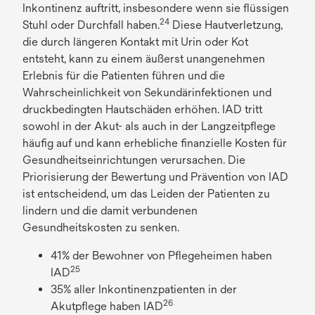
Inkontinenz auftritt, insbesondere wenn sie flüssigen
e
24
Stuhl oder Durchfall haben.
Diese Hautverletzung,
u
die durch längeren Kontakt mit Urin oder Kot
e
entsteht, kann zu einem äußerst unangenehmen
n
Erlebnis für die Patienten führen und die
R
Wahrscheinlichkeit von Sekundärinfektionen und
e
druckbedingten Hautschäden erhöhen. IAD tritt
g
sowohl in der Akut- als auch in der Langzeitpflege
i
häufig auf und kann erhebliche finanzielle Kosten für
s
Gesundheitseinrichtungen verursachen. Die
t
Priorisierung der Bewertung und Prävention von IAD
e
ist entscheidend, um das Leiden der Patienten zu
r
lindern und die damit verbundenen
k
Gesundheitskosten zu senken.
a
r
41% der Bewohner von Pflegeheimen haben
t
25
IAD
e
35% aller Inkontinenzpatienten in der
g
26
Akutpflege haben IAD
e