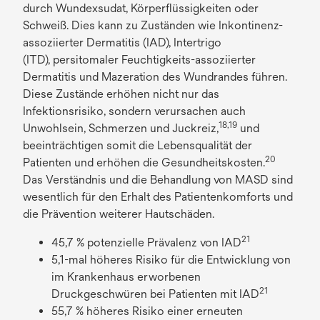
durch Wundexsudat, Körperflüssigkeiten oder
e
Schweiß. Dies kann zu Zuständen wie Inkontinenz-
g
assoziierter Dermatitis (IAD), Intertrigo
i
(ITD), persitomaler Feuchtigkeits-assoziierter
s
Dermatitis und Mazeration des Wundrandes führen.
t
Diese Zustände erhöhen nicht nur das
e
Infektionsrisiko, sondern verursachen auch
r
18,19
Unwohlsein, Schmerzen und Juckreiz,
und
k
beeinträchtigen somit die Lebensqualität der
a
20
Patienten und erhöhen die Gesundheitskosten.
r
Das Verständnis und die Behandlung von MASD sind
t
wesentlich für den Erhalt des Patientenkomforts und
e
die Prävention weiterer Hautschäden.
g
e
21
45,7 % potenzielle Prävalenz von IAD
ö
5,1-mal höheres Risiko für die Entwicklung von
f
im Krankenhaus erworbenen
f
21
Druckgeschwüren bei Patienten mit IAD
n
55,7 % höheres Risiko einer erneuten
e