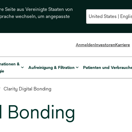
re Seite aus Vereinigte Staaten von
Sprache wechseln, um angepasste
Anmelden
Investoren
Karriere
mationen &
Aufreinigung & Filtration
Patienten und Verbrauch
ie
Clarity Digital Bonding
al Bonding