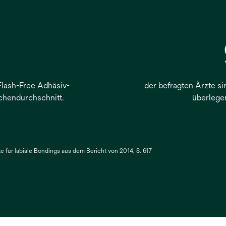
Flash-Free Adhäsiv-
der befragten Ärzte sin
chendurchschnitt.
überlege
 für labiale Bondings aus dem Bericht von 2014, S. 617