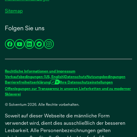
Sitemap
Folgen Sie uns
wird
wird
wird
wird
wird
in
in
in
in
in
einer
einer
einer
einer
einer
neuen
neuen
neuen
neuen
neuen
Rechtliche Informationen und Impressum
Registerkarte
Registerkarte
Registerkarte
Registerkarte
Registerkarte
Verkaufsbedingungen (US, English)
Datenschutz
Nutzungsbedingungen
Barrierefreiheitserklärung
Ihre Datenschutzeinstellungen
geöffnet
geöffnet
geöffnet
geöffnet
geöffnet
Offenlegungen zur Transparenz in unseren Lieferketten und zu moderner
wird
Sklaverei
in
© Solventum 2026. Alle Rechte vorbehalten.
einer
neuen
Soweit auf dieser Webseite die männliche Form
Registerkarte
geöffnet
verwendet wird, dient dies ausschließlich der besseren
Lesbarkeit. Alle Personenbezeichnungen gelten