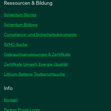
Ressourcen & Bildung
Solventum Stories
Solventum Bildung
Compliance- und Sicherheitsdokumente
SVHC-Suche
wird
Gebrauchsanweisungen & Zertifikate
in
Zertifikate Umwelt, Energie, Qualität
einer
neuen
wird
Lithium-Batterie Testberichtsuche
Registerkarte
in
geöffnet
einer
Info
neuen
Registerkarte
Kontakt
geöffnet
Partner Portal Login