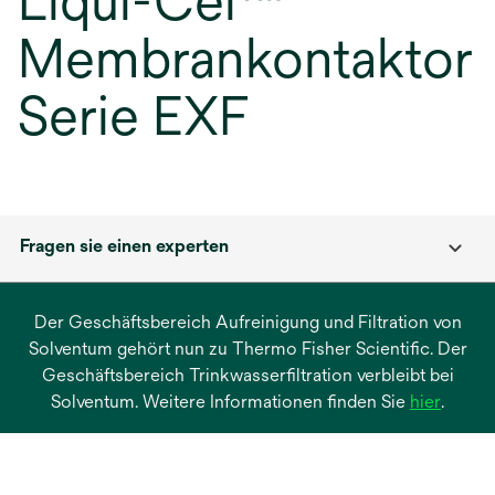
Liqui-Cel™
Membrankontaktor
Serie EXF
Fragen sie einen experten
Der Geschäftsbereich Aufreinigung und Filtration von
Solventum gehört nun zu Thermo Fisher Scientific. Der
Geschäftsbereich Trinkwasserfiltration verbleibt bei
wird
Solventum. Weitere Informationen finden Sie
hier
.
in
einer
neuen