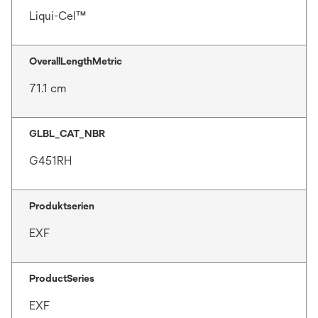
Liqui-Cel™
OverallLengthMetric
71.1 cm
GLBL_CAT_NBR
G451RH
Produktserien
EXF
ProductSeries
EXF