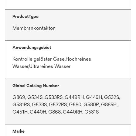
ProductType
Membrankontaktor
Anwendungsgebiet
Kontrolle gelöster Gase,Hochreines
Wasser,Ultrareines Wasser
Global Catalog Number
G869, G534S, G533RS, G449RH, G449H, G532S,
G531RS, G533S, G532RS, G580, G580R, G885H,
G451H, G440H, G868, G440RH, G531S
Marke