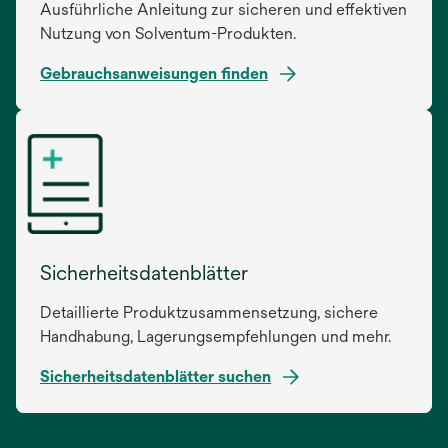
Ausführliche Anleitung zur sicheren und effektiven
Nutzung von Solventum-Produkten.
Gebrauchsanweisungen finden
wird
in
einer
neuen
Registerkarte
geöffnet
Sicherheitsdatenblätter
Detaillierte Produktzusammensetzung, sichere
Handhabung, Lagerungsempfehlungen und mehr.
Sicherheitsdatenblätter suchen
wird
in