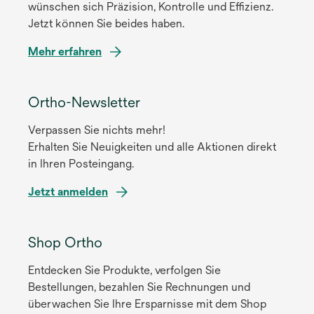
wünschen sich Präzision, Kontrolle und Effizienz.
t
Jetzt können Sie beides haben.
e
g
Mehr erfahren
e
ö
wird
f
in
Ortho-Newsletter
f
einer
n
Verpassen Sie nichts mehr!
neuen
e
Erhalten Sie Neuigkeiten und alle Aktionen direkt
Registerkarte
t
in Ihren Posteingang.
geöffnet
Jetzt anmelden
wird
in
Shop Ortho
einer
Entdecken Sie Produkte, verfolgen Sie
neuen
Bestellungen, bezahlen Sie Rechnungen und
Registerkarte
überwachen Sie Ihre Ersparnisse mit dem Shop
geöffnet