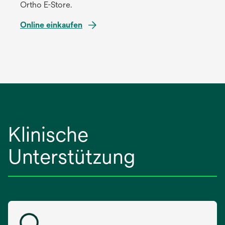
Ortho E-Store.
Online einkaufen
wird
in
einer
neuen
Registerkarte
geöffnet
Klinische
Unterstützung