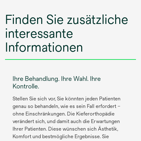
n
e
Finden Sie zusätzliche
r
n
interessante
e
u
Informationen
e
n
R
e
g
Ihre Behandlung. Ihre Wahl. Ihre
i
Kontrolle.
s
Stellen Sie sich vor, Sie könnten jeden Patienten
t
genau so behandeln, wie es sein Fall erfordert –
e
ohne Einschränkungen. Die Kieferorthopädie
r
verändert sich, und damit auch die Erwartungen
k
Ihrer Patienten. Diese wünschen sich Ästhetik,
a
Komfort und bestmögliche Ergebnisse. Sie
r