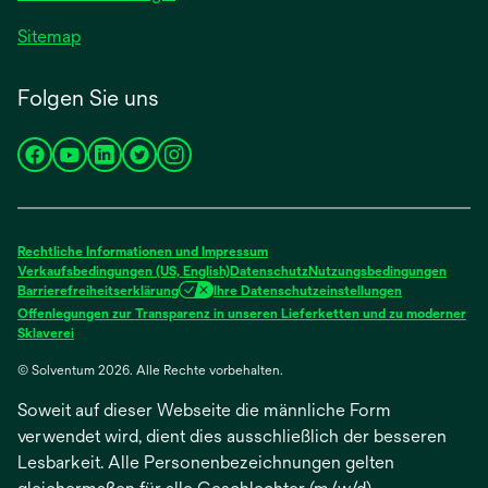
Sitemap
Folgen Sie uns
wird
wird
wird
wird
wird
in
in
in
in
in
einer
einer
einer
einer
einer
neuen
neuen
neuen
neuen
neuen
Rechtliche Informationen und Impressum
Registerkarte
Registerkarte
Registerkarte
Registerkarte
Registerkarte
Verkaufsbedingungen (US, English)
Datenschutz
Nutzungsbedingungen
Barrierefreiheitserklärung
Ihre Datenschutzeinstellungen
geöffnet
geöffnet
geöffnet
geöffnet
geöffnet
Offenlegungen zur Transparenz in unseren Lieferketten und zu moderner
wird
Sklaverei
in
© Solventum 2026. Alle Rechte vorbehalten.
einer
neuen
Soweit auf dieser Webseite die männliche Form
Registerkarte
geöffnet
verwendet wird, dient dies ausschließlich der besseren
Lesbarkeit. Alle Personenbezeichnungen gelten