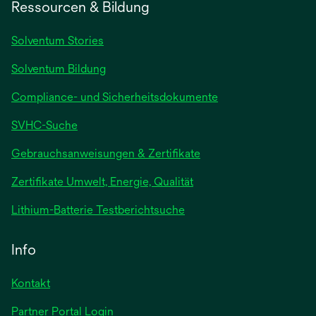
Ressourcen & Bildung
Solventum Stories
Solventum Bildung
Compliance- und Sicherheitsdokumente
SVHC-Suche
wird
Gebrauchsanweisungen & Zertifikate
in
Zertifikate Umwelt, Energie, Qualität
einer
neuen
wird
Lithium-Batterie Testberichtsuche
Registerkarte
in
geöffnet
einer
Info
neuen
Registerkarte
Kontakt
geöffnet
Partner Portal Login