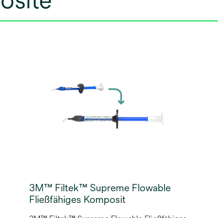
osite
3M™ Filtek™ Supreme Flowable
Fließfähiges Komposit