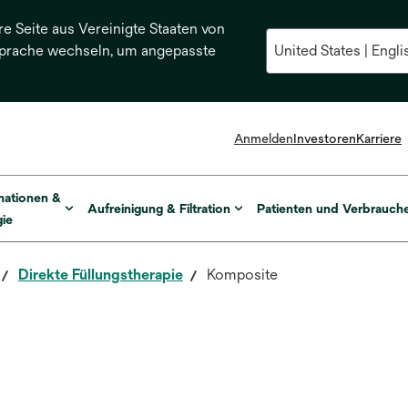
re Seite aus Vereinigte Staaten von
Sprache wechseln, um angepasste
Anmelden
Investoren
Karriere
mationen &
Aufreinigung & Filtration
Patienten und Verbrauch
ie
Direkte Füllungstherapie
Komposite