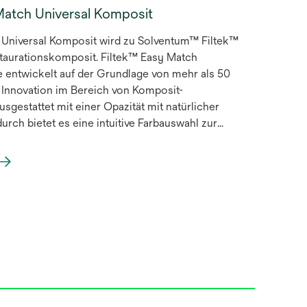
atch Universal Komposit
Universal Komposit wird zu Solventum™ Filtek™
taurationskomposit. Filtek™ Easy Match
 entwickelt auf der Grundlage von mehr als 50
Innovation im Bereich von Komposit-
usgestattet mit einer Opazität mit natürlicher
uitive Farbauswahl zur
lows in der Füllungstherapie ohne Kompromisse
auf drei Farben basierende System wurde
ten Fällen einfach und intuitiv eine exzellente
 mit der natürlichen Zahnfarbe zu erzielen.