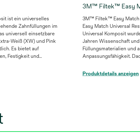
3M™ Filtek™ Easy M
it ist ein universelles
3M™ Filtek™ Easy Match 
ssehende Zahnfüllungen im
Easy Match Universal Res
s universell einsetzbare
Universal Komposit wurde
 Extra-Weiß (XW) und Pink
Jahren Wissenschaft und 
ich. Es bietet auf
Füllungsmaterialien und a
n, Festigkeit und
Anpassungsfähigkeit. Dadurch bietet es eine int
Vereinfachung von Workf
in Sachen Opazität. Das 
Produktdetails anzeigen
entwickelt, um in den meis
farbliche Übereinstimmung
t