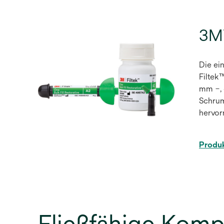
3M™
Die ei
Filtek
mm –, 
Schrum
hervor
Produk