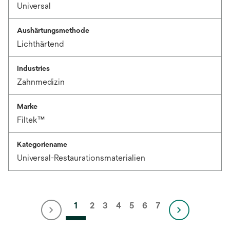
Universal
Aushärtungsmethode
Lichthärtend
Industries
Zahnmedizin
Marke
Filtek™
Kategoriename
Universal-Restaurationsmaterialien
1
2
3
4
5
6
7