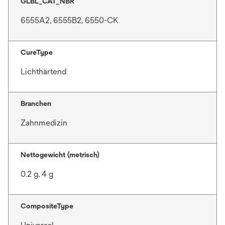
GLBL_CAT_NBR
6555A2, 6555B2, 6550-CK
CureType
Lichthärtend
Branchen
Zahnmedizin
Nettogewicht (metrisch)
0.2 g, 4 g
CompositeType