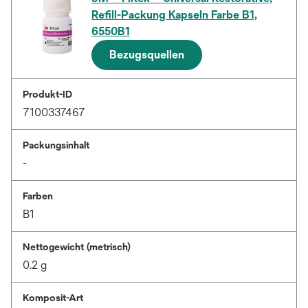
Refill-Packung Kapseln Farbe B1,
6550B1
Bezugsquellen
Produkt-ID
7100337467
Packungsinhalt
-
Farben
B1
Nettogewicht (metrisch)
0.2 g
Komposit-Art