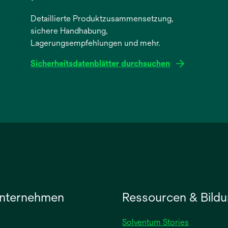
Detaillierte Produktzusammensetzung,
sichere Handhabung,
Lagerungsempfehlungen und mehr.
Sicherheitsdatenblätter durchsuchen
wird
in
einer
neuen
Registerkarte
geöffnet
nternehmen
Ressourcen & Bild
Solventum Stories