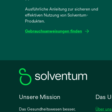
Ausführliche Anleitung zur sicheren und
effektiven Nutzung von Solventum-
Produkten.
Gebrauchsanweisungen finden
wird
in
einer
neuen
Registerkarte
geöffnet
Unsere Mission
Das U
Das Gesundheitswesen besser,
Über uns