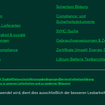
Solventum Bildung
en
Compliance- und
Sicherheitsdokumente
 Lieferanten
SVHC-Suche
gkeit & soziale
ungen
Gebrauchsanweisungen & Zer
Compliance
Zertifikate Umwelt, Energie, 
s
Lithium-Batterie Testberich
 English)
Datenschutz
Nutzungsbedingungen
Barrierefreiheitserklärung
wird
z in unseren Lieferketten und zu moderner Sklaverei
in
einer
wendet wird, dient dies ausschließlich der besseren Lesbarke
neuen
Registerkarte
geöffnet