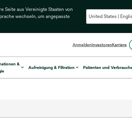
re Seite aus Vereinigte Staaten von
Sprache wechseln, um angepasste
Anmelden
Investoren
Karriere
mationen &
Aufreinigung & Filtration
Patienten und Verbrauch
ie