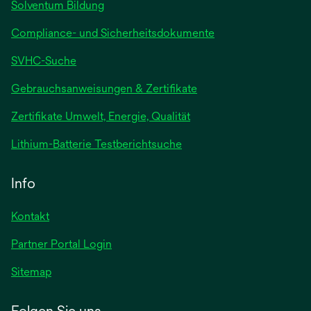
Solventum Bildung
Compliance- und Sicherheitsdokumente
SVHC-Suche
wird
Gebrauchsanweisungen & Zertifikate
in
Zertifikate Umwelt, Energie, Qualität
einer
neuen
wird
Lithium-Batterie Testberichtsuche
Registerkarte
in
geöffnet
einer
Info
neuen
Registerkarte
Kontakt
geöffnet
Partner Portal Login
Sitemap
Folgen Sie uns