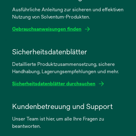
Ausführliche Anleitung zur sicheren und effektiven
Nutzung von Solventum-Produkten.
Gebrauchsanweisungen finden
wird
in
Sicherheitsdatenblätter
einer
Detaillierte Produktzusammensetzung, sichere
neuen
Handhabung, Lagerungsempfehlungen und mehr.
Registerkarte
geöffnet
Sicherheitsdatenblätter durchsuchen
wird
in
Kundenbetreuung und Support
einer
Unser Team ist hier, um alle Ihre Fragen zu
neuen
beantworten.
Registerkarte
geöffnet