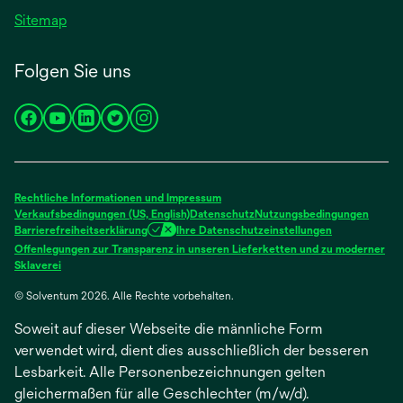
Sitemap
Folgen Sie uns
wird
wird
wird
wird
wird
in
in
in
in
in
einer
einer
einer
einer
einer
neuen
neuen
neuen
neuen
neuen
Rechtliche Informationen und Impressum
Registerkarte
Registerkarte
Registerkarte
Registerkarte
Registerkarte
Verkaufsbedingungen (US, English)
Datenschutz
Nutzungsbedingungen
Barrierefreiheitserklärung
Ihre Datenschutzeinstellungen
geöffnet
geöffnet
geöffnet
geöffnet
geöffnet
Offenlegungen zur Transparenz in unseren Lieferketten und zu moderner
wird
Sklaverei
in
© Solventum 2026. Alle Rechte vorbehalten.
einer
neuen
Soweit auf dieser Webseite die männliche Form
Registerkarte
geöffnet
verwendet wird, dient dies ausschließlich der besseren
Lesbarkeit. Alle Personenbezeichnungen gelten
gleichermaßen für alle Geschlechter (m/w/d).