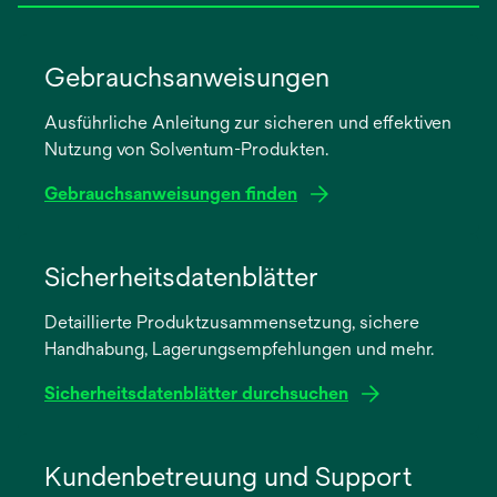
Gebrauchsanweisungen
Ausführliche Anleitung zur sicheren und effektiven
Nutzung von Solventum-Produkten.
Gebrauchsanweisungen finden
wird
in
Sicherheitsdatenblätter
einer
Detaillierte Produktzusammensetzung, sichere
neuen
Handhabung, Lagerungsempfehlungen und mehr.
Registerkarte
geöffnet
Sicherheitsdatenblätter durchsuchen
wird
in
Kundenbetreuung und Support