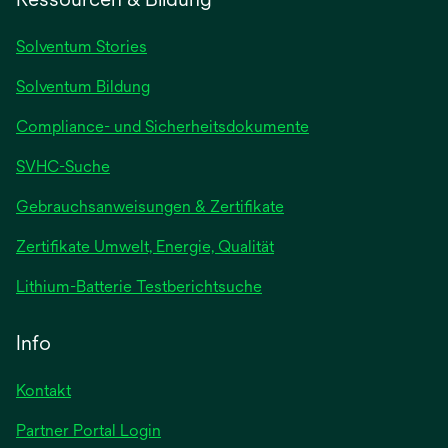
Solventum Stories
Solventum Bildung
Compliance- und Sicherheitsdokumente
SVHC-Suche
wird
Gebrauchsanweisungen & Zertifikate
in
Zertifikate Umwelt, Energie, Qualität
einer
neuen
wird
Lithium-Batterie Testberichtsuche
Registerkarte
in
geöffnet
einer
Info
neuen
Registerkarte
Kontakt
geöffnet
Partner Portal Login