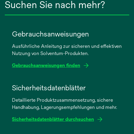
Suchen Sie nach mehr?
Gebrauchsanweisungen
Ausführliche Anleitung zur sicheren und effektiven
Nutzung von Solventum-Produkten.
Gebrauchsanweisungen finden
wird
in
Sicherheitsdatenblätter
einer
Detaillierte Produktzusammensetzung, sichere
neuen
Handhabung, Lagerungsempfehlungen und mehr.
Registerkarte
geöffnet
Sicherheitsdatenblätter durchsuchen
wird