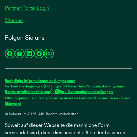
geöffnet
Partner Portal Login
Sitemap
Folgen Sie uns
wird
wird
wird
wird
wird
in
in
in
in
in
einer
einer
einer
einer
einer
neuen
neuen
neuen
neuen
neuen
Rechtliche Informationen und Impressum
Registerkarte
Registerkarte
Registerkarte
Registerkarte
Registerkarte
Verkaufsbedingungen (US, English)
Datenschutz
Nutzungsbedingungen
Barrierefreiheitserklärung
Ihre Datenschutzeinstellungen
geöffnet
geöffnet
geöffnet
geöffnet
geöffnet
Offenlegungen zur Transparenz in unseren Lieferketten und zu moderner
wird
Sklaverei
in
© Solventum 2026. Alle Rechte vorbehalten.
einer
neuen
Soweit auf dieser Webseite die männliche Form
Registerkarte
geöffnet
verwendet wird, dient dies ausschließlich der besseren