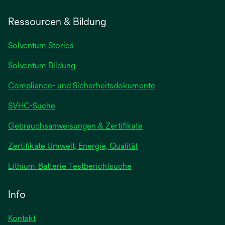
Ressourcen & Bildung
Solventum Stories
Solventum Bildung
Compliance- und Sicherheitsdokumente
SVHC-Suche
wird
Gebrauchsanweisungen & Zertifikate
in
Zertifikate Umwelt, Energie, Qualität
einer
neuen
wird
Lithium-Batterie Testberichtsuche
Registerkarte
in
geöffnet
einer
Info
neuen
Registerkarte
Kontakt