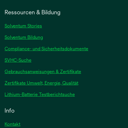
Ressourcen & Bildung
Solventum Stories
Solventum Bildung
Compliance- und Sicherheitsdokumente
SVHC-Suche
wird
Gebrauchsanweisungen & Zertifikate
in
Zertifikate Umwelt, Energie, Qualität
einer
neuen
wird
Lithium-Batterie Testberichtsuche
Registerkarte
in
geöffnet
einer
Info
neuen
Registerkarte
Kontakt