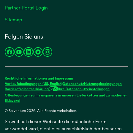
geöffnet
Partner Portal Login
Sitemap
Folgen Sie uns
wird
wird
wird
wird
wird
in
in
in
in
in
einer
einer
einer
einer
einer
neuen
neuen
neuen
neuen
neuen
Rechtliche Informationen und Impressum
Registerkarte
Registerkarte
Registerkarte
Registerkarte
Registerkarte
Verkaufsbedingungen (US, English)
Datenschutz
Nutzungsbedingungen
Barrierefreiheitserklärung
Ihre Datenschutzeinstellungen
geöffnet
geöffnet
geöffnet
geöffnet
geöffnet
Offenlegungen zur Transparenz in unseren Lieferketten und zu moderner
wird
Sklaverei
in
© Solventum 2026. Alle Rechte vorbehalten.
einer
neuen
Soweit auf dieser Webseite die männliche Form
Registerkarte
geöffnet
verwendet wird, dient dies ausschließlich der besseren