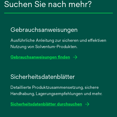
Suchen Sie nach mehr?
Gebrauchsanweisungen
Ausführliche Anleitung zur sicheren und effektiven
Nutzung von Solventum-Produkten.
Gebrauchsanweisungen finden
wird
in
Sicherheitsdatenblätter
einer
Detaillierte Produktzusammensetzung, sichere
neuen
Handhabung, Lagerungsempfehlungen und mehr.
Registerkarte
geöffnet
Sicherheitsdatenblätter durchsuchen
wird