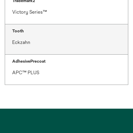
Trademark2
Victory Series™
Tooth
Eckzahn
AdhesivePrecoat
APC™ PLUS