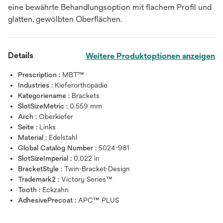
eine bewährte Behandlungsoption mit flachem Profil und
glatten, gewölbten Oberflächen.
Details
Weitere Produktoptionen anzeigen
Prescription :
MBT™
Industries :
Kieferorthopädie
Kategoriename :
Brackets
SlotSizeMetric :
0.559 mm
Arch :
Oberkiefer
Seite :
Links
Material :
Edelstahl
Global Catalog Number :
5024-981
SlotSizeImperial :
0.022 in
BracketStyle :
Twin-Bracket-Design
Trademark2 :
Victory Series™
Tooth :
Eckzahn
AdhesivePrecoat :
APC™ PLUS