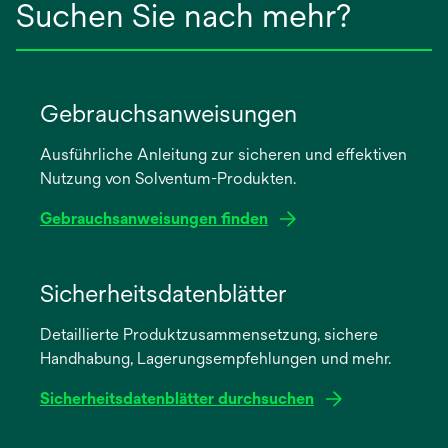
Suchen Sie nach mehr?
Gebrauchsanweisungen
Ausführliche Anleitung zur sicheren und effektiven
Nutzung von Solventum-Produkten.
Gebrauchsanweisungen finden
wird
in
Sicherheitsdatenblätter
einer
Detaillierte Produktzusammensetzung, sichere
neuen
Handhabung, Lagerungsempfehlungen und mehr.
Registerkarte
geöffnet
Sicherheitsdatenblätter durchsuchen
wird