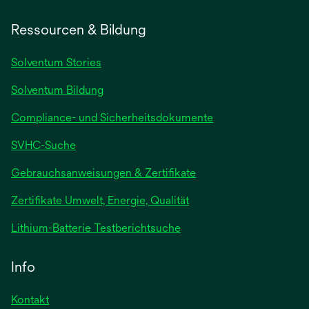
Ressourcen & Bildung
Solventum Stories
Solventum Bildung
Compliance- und Sicherheitsdokumente
SVHC-Suche
wird
Gebrauchsanweisungen & Zertifikate
in
Zertifikate Umwelt, Energie, Qualität
einer
neuen
wird
Lithium-Batterie Testberichtsuche
Registerkarte
in
geöffnet
einer
Info
neuen
Registerkarte
Kontakt