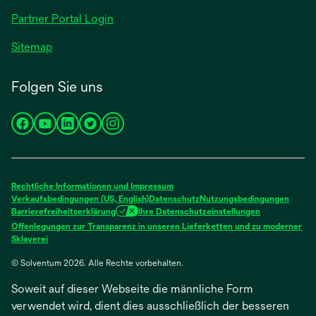
geöffnet
Partner Portal Login
Sitemap
Folgen Sie uns
wird
wird
wird
wird
wird
in
in
in
in
in
einer
einer
einer
einer
einer
neuen
neuen
neuen
neuen
neuen
Rechtliche Informationen und Impressum
Registerkarte
Registerkarte
Registerkarte
Registerkarte
Registerkarte
Verkaufsbedingungen (US, English)
Datenschutz
Nutzungsbedingungen
Barrierefreiheitserklärung
Ihre Datenschutzeinstellungen
geöffnet
geöffnet
geöffnet
geöffnet
geöffnet
Offenlegungen zur Transparenz in unseren Lieferketten und zu moderner
wird
Sklaverei
in
© Solventum 2026. Alle Rechte vorbehalten.
einer
neuen
Soweit auf dieser Webseite die männliche Form
Registerkarte
geöffnet
verwendet wird, dient dies ausschließlich der besseren