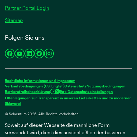
geöffnet
Partner Portal Login
Sitemap
Folgen Sie uns
wird
wird
wird
wird
wird
in
in
in
in
in
einer
einer
einer
einer
einer
neuen
neuen
neuen
neuen
neuen
Rechtliche Informationen und Impressum
Registerkarte
Registerkarte
Registerkarte
Registerkarte
Registerkarte
Verkaufsbedingungen (US, English)
Datenschutz
Nutzungsbedingungen
Barrierefreiheitserklärung
Ihre Datenschutzeinstellungen
geöffnet
geöffnet
geöffnet
geöffnet
geöffnet
Offenlegungen zur Transparenz in unseren Lieferketten und zu moderner
wird
Sklaverei
in
© Solventum 2026. Alle Rechte vorbehalten.
einer
neuen
Soweit auf dieser Webseite die männliche Form
Registerkarte
geöffnet
verwendet wird, dient dies ausschließlich der besseren