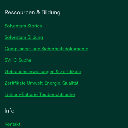
Ressourcen & Bildung
Solventum Stories
Solventum Bildung
Compliance- und Sicherheitsdokumente
SVHC-Suche
wird
Gebrauchsanweisungen & Zertifikate
in
Zertifikate Umwelt, Energie, Qualität
einer
neuen
wird
Lithium-Batterie Testberichtsuche
Registerkarte
in
geöffnet
einer
Info
neuen
Registerkarte
Kontakt