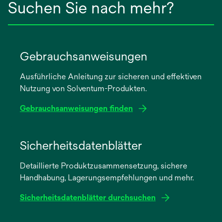
Suchen Sie nach mehr?
Gebrauchsanweisungen
Ausführliche Anleitung zur sicheren und effektiven
Nutzung von Solventum-Produkten.
Gebrauchsanweisungen finden
wird
in
Sicherheitsdatenblätter
einer
Detaillierte Produktzusammensetzung, sichere
neuen
Handhabung, Lagerungsempfehlungen und mehr.
Registerkarte
geöffnet
Sicherheitsdatenblätter durchsuchen
wird