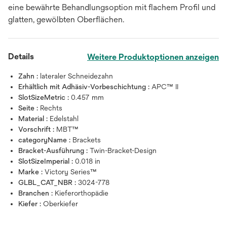
eine bewährte Behandlungsoption mit flachem Profil und
glatten, gewölbten Oberflächen.
Details
Weitere Produktoptionen anzeigen
Zahn :
lateraler Schneidezahn
Erhältlich mit Adhäsiv-Vorbeschichtung :
APC™ II
SlotSizeMetric :
0.457 mm
Seite :
Rechts
Material :
Edelstahl
Vorschrift :
MBT™
categoryName :
Brackets
Bracket-Ausführung :
Twin-Bracket-Design
SlotSizeImperial :
0.018 in
Marke :
Victory Series™
GLBL_CAT_NBR :
3024-778
Branchen :
Kieferorthopädie
Kiefer :
Oberkiefer