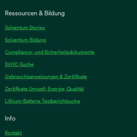
Ressourcen & Bildung
Solventum Stories
Solventum Bildung
Compliance- und Sicherheitsdokumente
SVHC-Suche
wird
Gebrauchsanweisungen & Zertifikate
in
Zertifikate Umwelt, Energie, Qualität
einer
neuen
wird
Lithium-Batterie Testberichtsuche
Registerkarte
in
geöffnet
einer
Info
neuen
Registerkarte
Kontakt