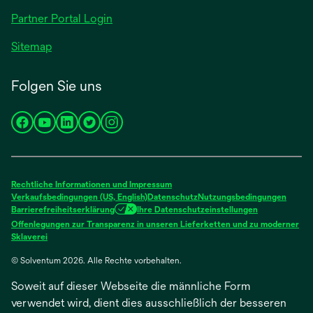
geöffnet
Partner Portal Login
Sitemap
Folgen Sie uns
wird
wird
wird
wird
wird
in
in
in
in
in
einer
einer
einer
einer
einer
neuen
neuen
neuen
neuen
neuen
Rechtliche Informationen und Impressum
Registerkarte
Registerkarte
Registerkarte
Registerkarte
Registerkarte
Verkaufsbedingungen (US, English)
Datenschutz
Nutzungsbedingungen
Barrierefreiheitserklärung
Ihre Datenschutzeinstellungen
geöffnet
geöffnet
geöffnet
geöffnet
geöffnet
Offenlegungen zur Transparenz in unseren Lieferketten und zu moderner
wird
Sklaverei
in
© Solventum 2026. Alle Rechte vorbehalten.
einer
neuen
Soweit auf dieser Webseite die männliche Form
Registerkarte
geöffnet
verwendet wird, dient dies ausschließlich der besseren