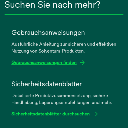
Suchen Sie nach mehr?
Gebrauchsanweisungen
Ausführliche Anleitung zur sicheren und effektiven
Nutzung von Solventum-Produkten.
Gebrauchsanweisungen finden
wird
in
Sicherheitsdatenblätter
einer
Detaillierte Produktzusammensetzung, sichere
neuen
Handhabung, Lagerungsempfehlungen und mehr.
Registerkarte
geöffnet
Sicherheitsdatenblätter durchsuchen
wird