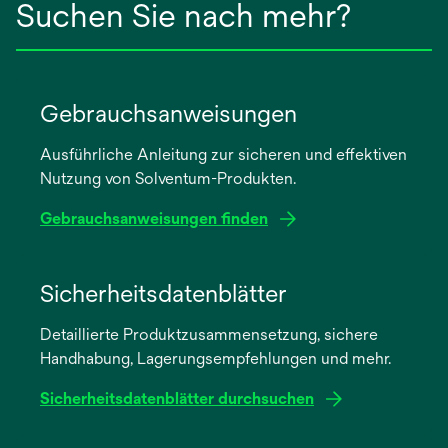
Suchen Sie nach mehr?
Gebrauchsanweisungen
Ausführliche Anleitung zur sicheren und effektiven
Nutzung von Solventum-Produkten.
Gebrauchsanweisungen finden
wird
in
Sicherheitsdatenblätter
einer
Detaillierte Produktzusammensetzung, sichere
neuen
Handhabung, Lagerungsempfehlungen und mehr.
Registerkarte
geöffnet
Sicherheitsdatenblätter durchsuchen
wird