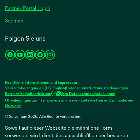
geöffnet
Partner Portal Login
Sitemap
Folgen Sie uns
wird
wird
wird
wird
wird
in
in
in
in
in
einer
einer
einer
einer
einer
neuen
neuen
neuen
neuen
neuen
Rechtliche Informationen und Impressum
Registerkarte
Registerkarte
Registerkarte
Registerkarte
Registerkarte
Verkaufsbedingungen (US, English)
Datenschutz
Nutzungsbedingungen
Barrierefreiheitserklärung
Ihre Datenschutzeinstellungen
geöffnet
geöffnet
geöffnet
geöffnet
geöffnet
Offenlegungen zur Transparenz in unseren Lieferketten und zu moderner
wird
Sklaverei
in
© Solventum 2026. Alle Rechte vorbehalten.
einer
neuen
Soweit auf dieser Webseite die männliche Form
Registerkarte
geöffnet
verwendet wird, dient dies ausschließlich der besseren