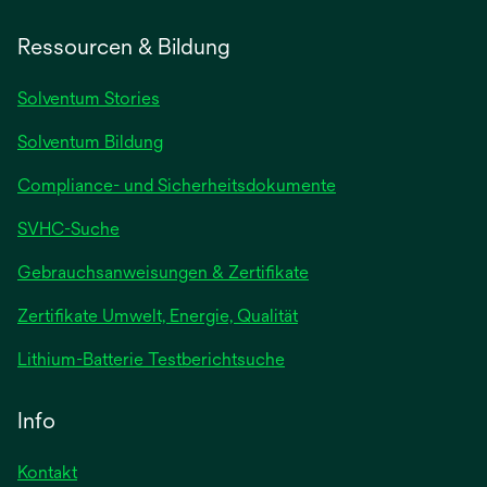
Ressourcen & Bildung
Solventum Stories
Solventum Bildung
Compliance- und Sicherheitsdokumente
SVHC-Suche
wird
Gebrauchsanweisungen & Zertifikate
in
Zertifikate Umwelt, Energie, Qualität
einer
neuen
wird
Lithium-Batterie Testberichtsuche
Registerkarte
in
geöffnet
einer
Info
neuen
Registerkarte
Kontakt