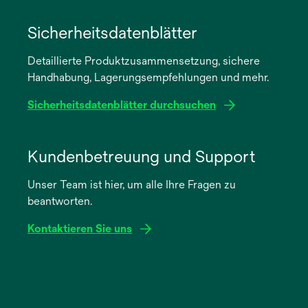
wird
in
Sicherheitsdatenblätter
einer
Detaillierte Produktzusammensetzung, sichere
neuen
Handhabung, Lagerungsempfehlungen und mehr.
Registerkarte
geöffnet
Sicherheitsdatenblätter durchsuchen
wird
in
Kundenbetreuung und Support
einer
Unser Team ist hier, um alle Ihre Fragen zu
neuen
beantworten.
Registerkarte
geöffnet
Kontaktieren Sie uns