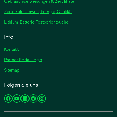
wird
Gebrauchsanweisungen & Zertifikate
in
Zertifikate Umwelt, Energie, Qualität
einer
neuen
wird
Lithium-Batterie Testberichtsuche
Registerkarte
in
geöffnet
einer
Info
neuen
Registerkarte
Kontakt
geöffnet
Partner Portal Login
Sitemap
Folgen Sie uns
wird
wird
wird
wird
wird
in
in
in
in
in
einer
einer
einer
einer
einer