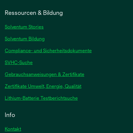
Ressourcen & Bildung
Solventum Stories
Solventum Bildung
Compliance- und Sicherheitsdokumente
SVHC-Suche
wird
Gebrauchsanweisungen & Zertifikate
in
Zertifikate Umwelt, Energie, Qualität
einer
neuen
wird
Lithium-Batterie Testberichtsuche
Registerkarte
in
geöffnet
einer
Info
neuen
Registerkarte
Kontakt