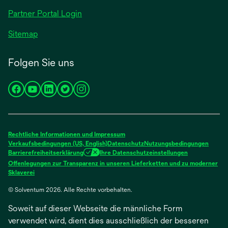
geöffnet
Partner Portal Login
Sitemap
Folgen Sie uns
wird
wird
wird
wird
wird
in
in
in
in
in
einer
einer
einer
einer
einer
neuen
neuen
neuen
neuen
neuen
Rechtliche Informationen und Impressum
Registerkarte
Registerkarte
Registerkarte
Registerkarte
Registerkarte
Verkaufsbedingungen (US, English)
Datenschutz
Nutzungsbedingungen
Barrierefreiheitserklärung
Ihre Datenschutzeinstellungen
geöffnet
geöffnet
geöffnet
geöffnet
geöffnet
Offenlegungen zur Transparenz in unseren Lieferketten und zu moderner
wird
Sklaverei
in
© Solventum 2026. Alle Rechte vorbehalten.
einer
neuen
Soweit auf dieser Webseite die männliche Form
Registerkarte
geöffnet
verwendet wird, dient dies ausschließlich der besseren