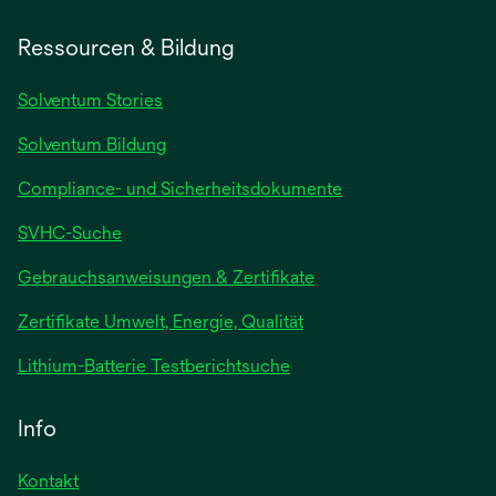
Ressourcen & Bildung
Solventum Stories
Solventum Bildung
Compliance- und Sicherheitsdokumente
SVHC-Suche
wird
Gebrauchsanweisungen & Zertifikate
in
Zertifikate Umwelt, Energie, Qualität
einer
neuen
wird
Lithium-Batterie Testberichtsuche
Registerkarte
in
geöffnet
einer
Info
neuen
Registerkarte
Kontakt