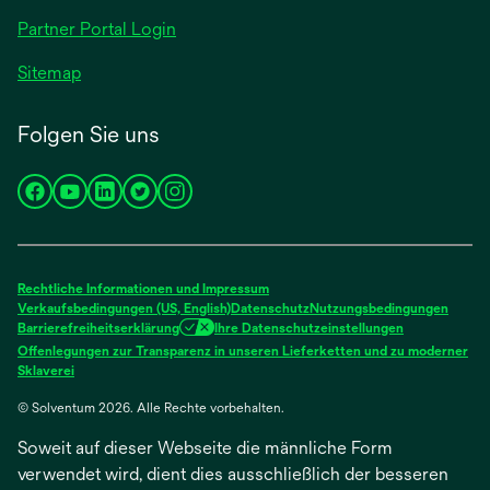
geöffnet
Partner Portal Login
Sitemap
Folgen Sie uns
wird
wird
wird
wird
wird
in
in
in
in
in
einer
einer
einer
einer
einer
neuen
neuen
neuen
neuen
neuen
Rechtliche Informationen und Impressum
Registerkarte
Registerkarte
Registerkarte
Registerkarte
Registerkarte
Verkaufsbedingungen (US, English)
Datenschutz
Nutzungsbedingungen
Barrierefreiheitserklärung
Ihre Datenschutzeinstellungen
geöffnet
geöffnet
geöffnet
geöffnet
geöffnet
Offenlegungen zur Transparenz in unseren Lieferketten und zu moderner
wird
Sklaverei
in
© Solventum 2026. Alle Rechte vorbehalten.
einer
neuen
Soweit auf dieser Webseite die männliche Form
Registerkarte
geöffnet
verwendet wird, dient dies ausschließlich der besseren