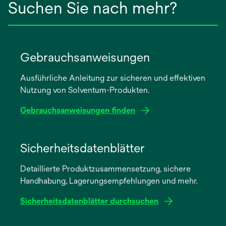
Suchen Sie nach mehr?
Gebrauchsanweisungen
Ausführliche Anleitung zur sicheren und effektiven
Nutzung von Solventum-Produkten.
Gebrauchsanweisungen finden
wird
in
Sicherheitsdatenblätter
einer
Detaillierte Produktzusammensetzung, sichere
neuen
Handhabung, Lagerungsempfehlungen und mehr.
Registerkarte
geöffnet
Sicherheitsdatenblätter durchsuchen
wird