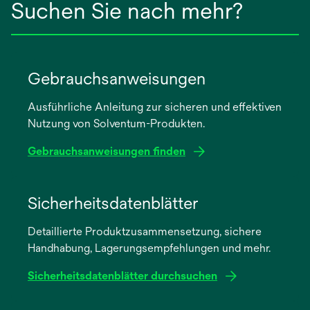
Suchen Sie nach mehr?
Gebrauchsanweisungen
Ausführliche Anleitung zur sicheren und effektiven
Nutzung von Solventum-Produkten.
Gebrauchsanweisungen finden
wird
in
Sicherheitsdatenblätter
einer
Detaillierte Produktzusammensetzung, sichere
neuen
Handhabung, Lagerungsempfehlungen und mehr.
Registerkarte
geöffnet
Sicherheitsdatenblätter durchsuchen
wird