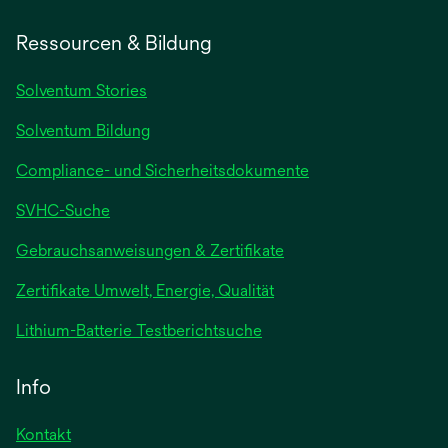
Ressourcen & Bildung
Solventum Stories
Solventum Bildung
Compliance- und Sicherheitsdokumente
SVHC-Suche
wird
Gebrauchsanweisungen & Zertifikate
in
Zertifikate Umwelt, Energie, Qualität
einer
neuen
wird
Lithium-Batterie Testberichtsuche
Registerkarte
in
geöffnet
einer
Info
neuen
Registerkarte
Kontakt