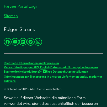
geöffnet
Partner Portal Login
Sitemap
Folgen Sie uns
wird
wird
wird
wird
wird
in
in
in
in
in
einer
einer
einer
einer
einer
neuen
neuen
neuen
neuen
neuen
Rechtliche Informationen und Impressum
Registerkarte
Registerkarte
Registerkarte
Registerkarte
Registerkarte
Verkaufsbedingungen (US, English)
Datenschutz
Nutzungsbedingungen
Barrierefreiheitserklärung
Ihre Datenschutzeinstellungen
geöffnet
geöffnet
geöffnet
geöffnet
geöffnet
Offenlegungen zur Transparenz in unseren Lieferketten und zu moderner
wird
Sklaverei
in
© Solventum 2026. Alle Rechte vorbehalten.
einer
neuen
Soweit auf dieser Webseite die männliche Form
Registerkarte
geöffnet
verwendet wird, dient dies ausschließlich der besseren