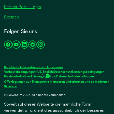
geöffnet
Partner Portal Login
Sitemap
Folgen Sie uns
wird
wird
wird
wird
wird
in
in
in
in
in
einer
einer
einer
einer
einer
neuen
neuen
neuen
neuen
neuen
Rechtliche Informationen und Impressum
Registerkarte
Registerkarte
Registerkarte
Registerkarte
Registerkarte
Verkaufsbedingungen (US, English)
Datenschutz
Nutzungsbedingungen
Barrierefreiheitserklärung
Ihre Datenschutzeinstellungen
geöffnet
geöffnet
geöffnet
geöffnet
geöffnet
Offenlegungen zur Transparenz in unseren Lieferketten und zu moderner
wird
Sklaverei
in
© Solventum 2026. Alle Rechte vorbehalten.
einer
neuen
Soweit auf dieser Webseite die männliche Form
Registerkarte
geöffnet
verwendet wird, dient dies ausschließlich der besseren