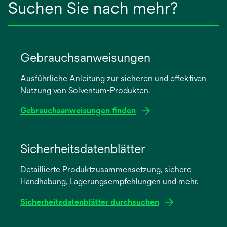
Suchen Sie nach mehr?
Gebrauchsanweisungen
Ausführliche Anleitung zur sicheren und effektiven
Nutzung von Solventum-Produkten.
Gebrauchsanweisungen finden
wird
in
Sicherheitsdatenblätter
einer
Detaillierte Produktzusammensetzung, sichere
neuen
Handhabung, Lagerungsempfehlungen und mehr.
Registerkarte
geöffnet
Sicherheitsdatenblätter durchsuchen
wird