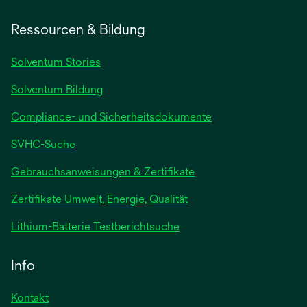
Ressourcen & Bildung
Solventum Stories
Solventum Bildung
Compliance- und Sicherheitsdokumente
SVHC-Suche
wird
Gebrauchsanweisungen & Zertifikate
in
Zertifikate Umwelt, Energie, Qualität
einer
neuen
wird
Lithium-Batterie Testberichtsuche
Registerkarte
in
geöffnet
einer
Info
neuen
Registerkarte
Kontakt