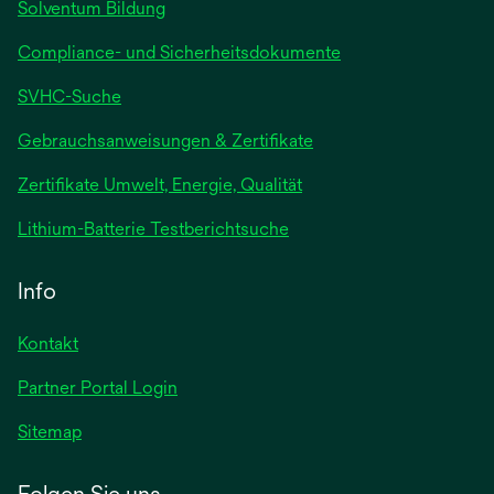
Solventum Bildung
Compliance- und Sicherheitsdokumente
SVHC-Suche
wird
Gebrauchsanweisungen & Zertifikate
in
Zertifikate Umwelt, Energie, Qualität
einer
neuen
wird
Lithium-Batterie Testberichtsuche
Registerkarte
in
geöffnet
einer
Info
neuen
Registerkarte
Kontakt
geöffnet
Partner Portal Login
Sitemap
Folgen Sie uns