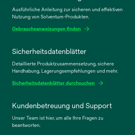
Ausführliche Anleitung zur sicheren und effektiven
Nutzung von Solventum-Produkten.
Gebrauchsanweisungen finden
wird
in
Sicherheitsdatenblätter
einer
Detaillierte Produktzusammensetzung, sichere
neuen
Handhabung, Lagerungsempfehlungen und mehr.
Registerkarte
geöffnet
Sicherheitsdatenblätter durchsuchen
wird
in
Kundenbetreuung und Support
einer
Unser Team ist hier, um alle Ihre Fragen zu
neuen
beantworten.
Registerkarte
geöffnet