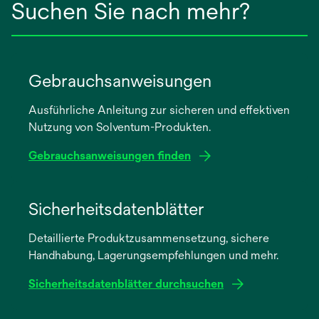
Suchen Sie nach mehr?
Gebrauchsanweisungen
Ausführliche Anleitung zur sicheren und effektiven
Nutzung von Solventum-Produkten.
Gebrauchsanweisungen finden
wird
in
Sicherheitsdatenblätter
einer
Detaillierte Produktzusammensetzung, sichere
neuen
Handhabung, Lagerungsempfehlungen und mehr.
Registerkarte
geöffnet
Sicherheitsdatenblätter durchsuchen
wird