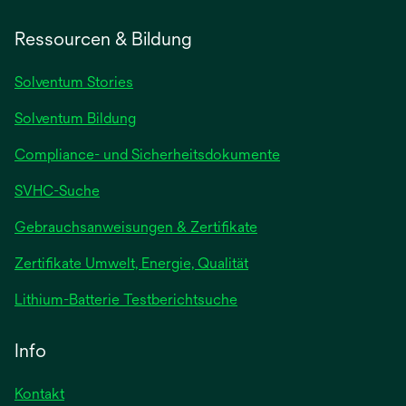
Ressourcen & Bildung
Solventum Stories
Solventum Bildung
Compliance- und Sicherheitsdokumente
SVHC-Suche
wird
Gebrauchsanweisungen & Zertifikate
in
Zertifikate Umwelt, Energie, Qualität
einer
neuen
wird
Lithium-Batterie Testberichtsuche
Registerkarte
in
geöffnet
einer
Info
neuen
Registerkarte
Kontakt