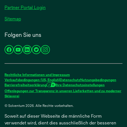
geöffnet
Partner Portal Login
Sitemap
Folgen Sie uns
wird
wird
wird
wird
wird
in
in
in
in
in
einer
einer
einer
einer
einer
neuen
neuen
neuen
neuen
neuen
Rechtliche Informationen und Impressum
Registerkarte
Registerkarte
Registerkarte
Registerkarte
Registerkarte
Verkaufsbedingungen (US, English)
Datenschutz
Nutzungsbedingungen
Barrierefreiheitserklärung
Ihre Datenschutzeinstellungen
geöffnet
geöffnet
geöffnet
geöffnet
geöffnet
Offenlegungen zur Transparenz in unseren Lieferketten und zu moderner
wird
Sklaverei
in
© Solventum 2026. Alle Rechte vorbehalten.
einer
neuen
Soweit auf dieser Webseite die männliche Form
Registerkarte
geöffnet
verwendet wird, dient dies ausschließlich der besseren