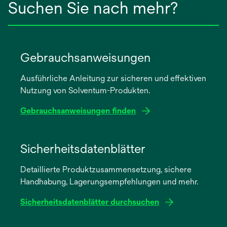
Suchen Sie nach mehr?
Gebrauchsanweisungen
Ausführliche Anleitung zur sicheren und effektiven
Nutzung von Solventum-Produkten.
Gebrauchsanweisungen finden
wird
in
Sicherheitsdatenblätter
einer
Detaillierte Produktzusammensetzung, sichere
neuen
Handhabung, Lagerungsempfehlungen und mehr.
Registerkarte
geöffnet
Sicherheitsdatenblätter durchsuchen
wird