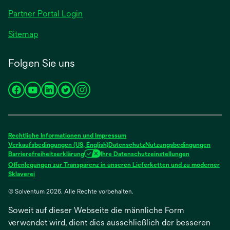
geöffnet
Partner Portal Login
Sitemap
Folgen Sie uns
wird
wird
wird
wird
wird
in
in
in
in
in
einer
einer
einer
einer
einer
neuen
neuen
neuen
neuen
neuen
Rechtliche Informationen und Impressum
Registerkarte
Registerkarte
Registerkarte
Registerkarte
Registerkarte
Verkaufsbedingungen (US, English)
Datenschutz
Nutzungsbedingungen
Barrierefreiheitserklärung
Ihre Datenschutzeinstellungen
geöffnet
geöffnet
geöffnet
geöffnet
geöffnet
Offenlegungen zur Transparenz in unseren Lieferketten und zu moderner
wird
Sklaverei
in
© Solventum 2026. Alle Rechte vorbehalten.
einer
neuen
Soweit auf dieser Webseite die männliche Form
Registerkarte
geöffnet
verwendet wird, dient dies ausschließlich der besseren