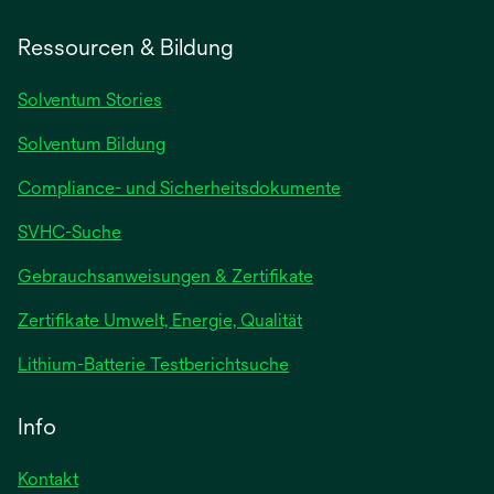
Ressourcen & Bildung
Solventum Stories
Solventum Bildung
Compliance- und Sicherheitsdokumente
SVHC-Suche
wird
Gebrauchsanweisungen & Zertifikate
in
Zertifikate Umwelt, Energie, Qualität
einer
neuen
wird
Lithium-Batterie Testberichtsuche
Registerkarte
in
geöffnet
einer
Info
neuen
Registerkarte
Kontakt