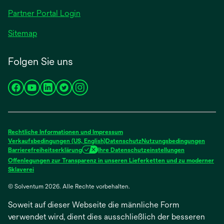
geöffnet
Partner Portal Login
Sitemap
Folgen Sie uns
wird
wird
wird
wird
wird
in
in
in
in
in
einer
einer
einer
einer
einer
neuen
neuen
neuen
neuen
neuen
Rechtliche Informationen und Impressum
Registerkarte
Registerkarte
Registerkarte
Registerkarte
Registerkarte
Verkaufsbedingungen (US, English)
Datenschutz
Nutzungsbedingungen
Barrierefreiheitserklärung
Ihre Datenschutzeinstellungen
geöffnet
geöffnet
geöffnet
geöffnet
geöffnet
Offenlegungen zur Transparenz in unseren Lieferketten und zu moderner
wird
Sklaverei
in
© Solventum 2026. Alle Rechte vorbehalten.
einer
neuen
Soweit auf dieser Webseite die männliche Form
Registerkarte
geöffnet
verwendet wird, dient dies ausschließlich der besseren