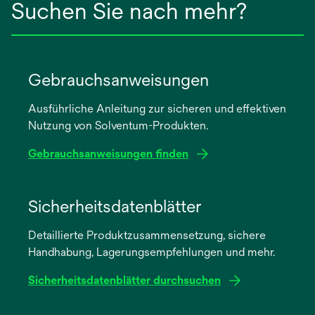
Suchen Sie nach mehr?
Gebrauchsanweisungen
Ausführliche Anleitung zur sicheren und effektiven
Nutzung von Solventum-Produkten.
Gebrauchsanweisungen finden
wird
in
Sicherheitsdatenblätter
einer
Detaillierte Produktzusammensetzung, sichere
neuen
Handhabung, Lagerungsempfehlungen und mehr.
Registerkarte
geöffnet
Sicherheitsdatenblätter durchsuchen
wird