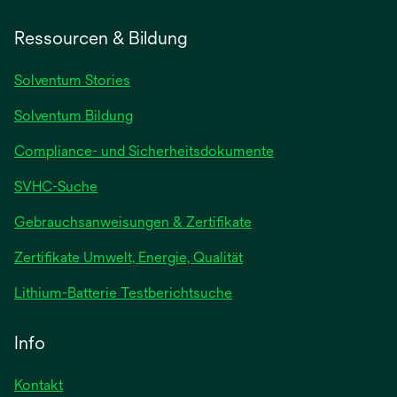
Ressourcen & Bildung
Solventum Stories
Solventum Bildung
Compliance- und Sicherheitsdokumente
SVHC-Suche
wird
Gebrauchsanweisungen & Zertifikate
in
Zertifikate Umwelt, Energie, Qualität
einer
neuen
wird
Lithium-Batterie Testberichtsuche
Registerkarte
in
geöffnet
einer
Info
neuen
Registerkarte
Kontakt