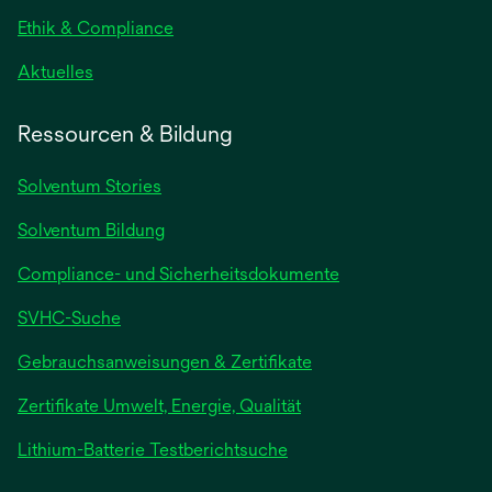
Ethik & Compliance
Aktuelles
Ressourcen & Bildung
Solventum Stories
Solventum Bildung
Compliance- und Sicherheitsdokumente
SVHC-Suche
wird
Gebrauchsanweisungen & Zertifikate
in
Zertifikate Umwelt, Energie, Qualität
einer
neuen
wird
Lithium-Batterie Testberichtsuche
Registerkarte
in