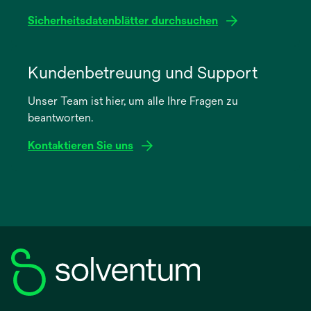
geöffnet
Sicherheitsdatenblätter durchsuchen
wird
in
Kundenbetreuung und Support
einer
Unser Team ist hier, um alle Ihre Fragen zu
neuen
beantworten.
Registerkarte
geöffnet
Kontaktieren Sie uns