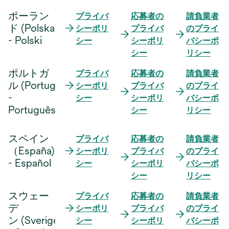
い
タ
ポーラン
プライバ
応募者の
請負業者
ブ
ド (Polska)
シーポリ
プライバ
のプライ
新
で
- Polski
シー
シーポリ
バシーポ
し
開
シー
リシー
い
く
タ
ポルトガ
プライバ
応募者の
請負業者
ブ
ル (Portugal)
シーポリ
プライバ
のプライ
新
で
-
シー
シーポリ
バシーポ
し
開
Português
シー
リシー
い
く
タ
スペイン
プライバ
応募者の
請負業者
ブ
（España)
シーポリ
プライバ
のプライ
で
新
- Español
シー
シーポリ
バシーポ
開
し
シー
リシー
く
い
タ
スウェー
プライバ
応募者の
請負業者
ブ
デ
シーポリ
プライバ
のプライ
新
で
ン (Sverige)
シー
シーポリ
バシーポ
し