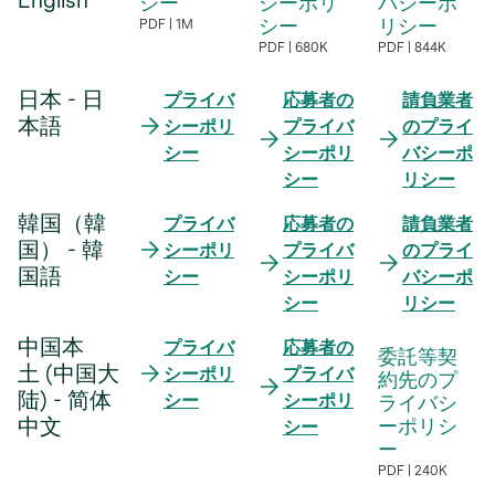
シー
シーポリ
バシーポ
シー
リシー
PDF
1M
新
PDF
680K
PDF
844K
新
新
し
し
し
日本 - 日
い
プライバ
応募者の
請負業者
い
い
本語
タ
シーポリ
プライバ
のプライ
タ
タ
ブ
シー
シーポリ
バシーポ
ブ
ブ
で
シー
リシー
で
で
開
韓国（韓
プライバ
応募者の
請負業者
開
開
く
国） - 韓
シーポリ
プライバ
のプライ
く
く
国語
シー
シーポリ
バシーポ
シー
リシー
中国本
プライバ
応募者の
委託等契
土 (中国大
シーポリ
プライバ
約先のプ
陆) - 简体
シー
シーポリ
ライバシ
中文
ーポリシ
シー
ー
PDF
240K
新