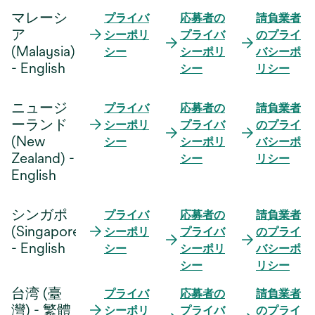
し
マレーシ
プライバ
応募者の
請負業者
い
ア
シーポリ
プライバ
のプライ
タ
(Malaysia)
シー
シーポリ
バシーポ
ブ
- English
シー
リシー
で
開
ニュージ
プライバ
応募者の
請負業者
く
ーランド
シーポリ
プライバ
のプライ
(New
シー
シーポリ
バシーポ
Zealand) -
シー
リシー
English
シンガポ
プライバ
応募者の
請負業者
(Singapore)
シーポリ
プライバ
のプライ
- English
シー
シーポリ
バシーポ
シー
リシー
台湾 (臺
プライバ
応募者の
請負業者
灣) - 繁體
シーポリ
プライバ
のプライ