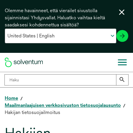
Olemme havainneet, että vierailet sivustolla
sijainnistasi Yhdysvallat. Haluatko vaihtaa kieltä
saadaksesi kohdennettua sisältöä?
Home
Maailmanlaajuisen verkkosivuston tietosuojalausunto
Hakijan tietosuojailmoitus