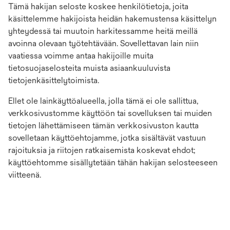
Tämä hakijan seloste koskee henkilötietoja, joita
käsittelemme hakijoista heidän hakemustensa käsittelyn
yhteydessä tai muutoin harkitessamme heitä meillä
avoinna olevaan työtehtävään. Sovellettavan lain niin
vaatiessa voimme antaa hakijoille muita
tietosuojaselosteita muista asiaankuuluvista
tietojenkäsittelytoimista.
Ellet ole lainkäyttöalueella, jolla tämä ei ole sallittua,
verkkosivustomme käyttöön tai sovelluksen tai muiden
tietojen lähettämiseen tämän verkkosivuston kautta
sovelletaan käyttöehtojamme, jotka sisältävät vastuun
rajoituksia ja riitojen ratkaisemista koskevat ehdot;
käyttöehtomme sisällytetään tähän hakijan selosteeseen
viitteenä.