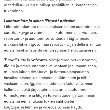
mahdollisuuksien työllisyyspolitiikan ja -käytäntöjen
tukeminen.
Liiketoiminta ja siihen liittyvät palvelut
.
Liiketoimintamme osalta, mukaan lukien auditointiin ja
suorituskyvyn arviointiin ja liiketoiminnan arviointiin,
raportointi- ja auditointivelvoitteiden täyttämiseen,
mukaan lukien työvoiman raportointi, ja edellä mainitun
edistämiseksi tapahtuvan viestinnän helpottamiseen.
Turvallisuus ja valvonta
. Varojemme, verkostomme,
tilojen ja omaisuutemme valvontaan ja turvaamiseen,
mukaan lukien tietoturva- ja tietosuojatapausten
havaitsemiseen, estämiseen, tutkimiseen ja niihin
vastaamiseen, fyysisen ja teknisen kulunvalvonnan
hallintaan sekä järjestelmien ja omaisuutemme,
toimistojemme ja tilojen turvallisuuden ja toiminnan
edistämiseen, mukaan lukien sähköisten
käyttöjärjestelmien ja videovalvonnan käyttö.