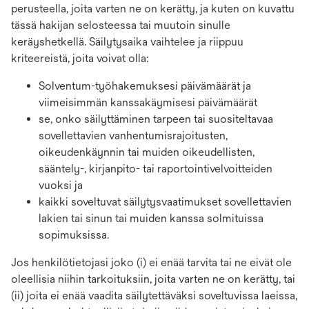
perusteella, joita varten ne on kerätty, ja kuten on kuvattu
tässä hakijan selosteessa tai muutoin sinulle
keräyshetkellä. Säilytysaika vaihtelee ja riippuu
kriteereistä, joita voivat olla:
Solventum-työhakemuksesi päivämäärät ja
viimeisimmän kanssakäymisesi päivämäärät
se, onko säilyttäminen tarpeen tai suositeltavaa
sovellettavien vanhentumisrajoitusten,
oikeudenkäynnin tai muiden oikeudellisten,
sääntely-, kirjanpito- tai raportointivelvoitteiden
vuoksi ja
kaikki soveltuvat säilytysvaatimukset sovellettavien
lakien tai sinun tai muiden kanssa solmituissa
sopimuksissa.
Jos henkilötietojasi joko (i) ei enää tarvita tai ne eivät ole
oleellisia niihin tarkoituksiin, joita varten ne on kerätty, tai
(ii) joita ei enää vaadita säilytettäväksi soveltuvissa laeissa,