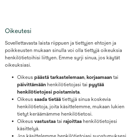
Oikeutesi
Sovellettavasta laista riippuen ja tiettyjen ehtojen ja
poikkeusten mukaan sinulla voi olla tiettyjä oikeuksia
henkilötietoihisi liittyen. Emme syrji sinua, jos käytät
oikeuksiasi.
Oikeus
päästä tarkastelemaan
,
korjaamaan
tai
päivittämään
henkilötietojasi tai
pyytää
henkilötietojesi poistamista
.
Oikeus
saada tietää
tiettyjä sinua koskevia
henkilötietoja, joita käsittelemme, mukaan lukien
tietyt keräämämme henkilötietosi.
Oikeus
vastustaa
tai
rajoittaa
henkilötietojesi
käsittelyä.
Jos käsittelemme henkilötietojasi suostumuksesi