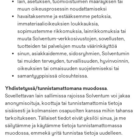
lain, asetuksen, tuomioistuimen määräyksen tai
muun oikeusprosessin noudattamiseksi
havaitaksemme ja estääksemme petoksia,
immateriaalioikeuksien loukkauksia,
sopimustemme rikkomuksia, lainrikkomuksia tai
muuta Solventum-verkkosivustojen, sovellusten,
tuotteiden tai palvelujen muuta väärinkäyttöä
sinun, asiakkaidemme, sidosryhmien, Solventumin
tai muiden terveyden, turvallisuuden, hyvinvoinnin,
oikeuksien tai omaisuuden suojelemiseksi tai
samantyyppisissä olosuhteissa.
Yhdistetyssä/tunnistamattomana muodossa
.
Sovellettavan lain sallimissa rajoissa Solventum voi jakaa
anonymisoituja, koottuja tai tunnistamattomia tietoja
sisäisesti ja kolmansien osapuolten kanssa mihin tahansa
tarkoitukseen. Tällaiset tiedot eivät yksilöi sinua, ja me
säilytämme ja käytämme tietoja tunnistamattomassa
muodossa, emmekä yritä tunnistaa tietoja uudelleen.