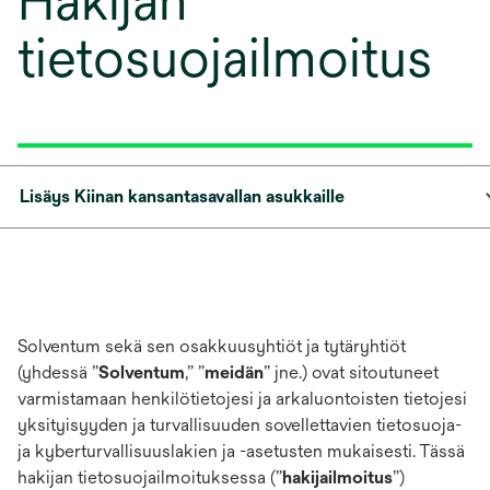
Hakijan
tietosuojailmoitus
Lisäys Kiinan kansantasavallan asukkaille
Solventum sekä sen osakkuusyhtiöt ja tytäryhtiöt
(yhdessä ”
Solventum
,” ”
meidän
” jne.
) ovat sitoutuneet
varmistamaan henkilötietojesi ja arkaluontoisten tietojesi
yksityisyyden ja turvallisuuden sovellettavien tietosuoja-
ja kyberturvallisuuslakien ja -asetusten mukaisesti. Tässä
hakijan tietosuojailmoituksessa (”
hakijailmoitus
”)