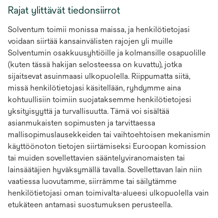
Rajat ylittävät tiedonsiirrot
Solventum toimii monissa maissa, ja henkilötietojasi
voidaan siirtää kansainvälisten rajojen yli muille
Solventumin osakkuusyhtiöille ja kolmansille osapuolille
(kuten tässä hakijan selosteessa on kuvattu), jotka
sijaitsevat asuinmaasi ulkopuolella. Riippumatta siitä,
missä henkilötietojasi käsitellään, ryhdymme aina
kohtuullisiin toimiin suojataksemme henkilötietojesi
yksityisyyttä ja turvallisuutta. Tämä voi sisältää
asianmukaisten sopimusten ja tarvittaessa
mallisopimuslausekkeiden tai vaihtoehtoisen mekanismin
käyttöönoton tietojen siirtämiseksi Euroopan komission
tai muiden sovellettavien sääntelyviranomaisten tai
lainsäätäjien hyväksymällä tavalla. Sovellettavan lain niin
vaatiessa luovutamme, siirrämme tai säilytämme
henkilötietojasi oman toimivalta-alueesi ulkopuolella vain
etukäteen antamasi suostumuksen perusteella.