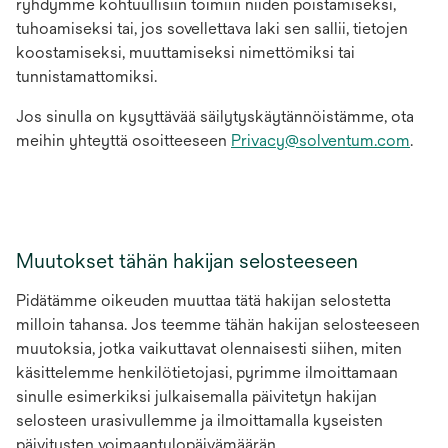
ryhdymme kohtuullisiin toimiin niiden poistamiseksi,
tuhoamiseksi tai, jos sovellettava laki sen sallii, tietojen
koostamiseksi, muuttamiseksi nimettömiksi tai
tunnistamattomiksi.
Jos sinulla on kysyttävää säilytyskäytännöistämme, ota
meihin yhteyttä osoitteeseen
Privacy@solventum.com
.
Muutokset tähän hakijan selosteeseen
Pidätämme oikeuden muuttaa tätä hakijan selostetta
milloin tahansa. Jos teemme tähän hakijan selosteeseen
muutoksia, jotka vaikuttavat olennaisesti siihen, miten
käsittelemme henkilötietojasi, pyrimme ilmoittamaan
sinulle esimerkiksi julkaisemalla päivitetyn hakijan
selosteen urasivullemme ja ilmoittamalla kyseisten
päivitysten voimaantulopäivämäärän.