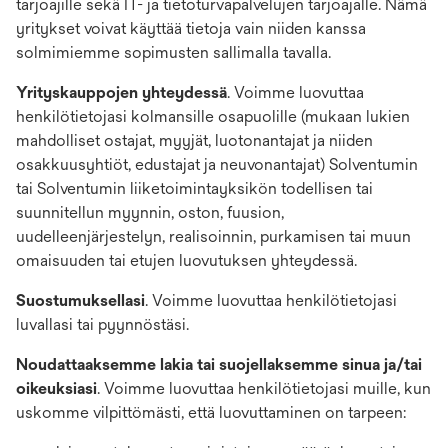
tarjoajille sekä IT- ja tietoturvapalvelujen tarjoajalle. Nämä
yritykset voivat käyttää tietoja vain niiden kanssa
solmimiemme sopimusten sallimalla tavalla.
Yrityskauppojen yhteydessä
. Voimme luovuttaa
henkilötietojasi kolmansille osapuolille (mukaan lukien
mahdolliset ostajat, myyjät, luotonantajat ja niiden
osakkuusyhtiöt, edustajat ja neuvonantajat) Solventumin
tai Solventumin liiketoimintayksikön todellisen tai
suunnitellun myynnin, oston, fuusion,
uudelleenjärjestelyn, realisoinnin, purkamisen tai muun
omaisuuden tai etujen luovutuksen yhteydessä.
Suostumuksellasi
. Voimme luovuttaa henkilötietojasi
luvallasi tai pyynnöstäsi.
Noudattaaksemme lakia tai suojellaksemme sinua ja/tai
oikeuksiasi
. Voimme luovuttaa henkilötietojasi muille, kun
uskomme vilpittömästi, että luovuttaminen on tarpeen: