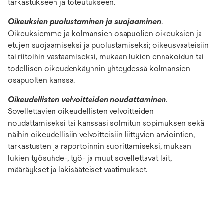
tarkastukseen ja toteutukseen.
Oikeuksien puolustaminen ja suojaaminen
.
Oikeuksiemme ja kolmansien osapuolien oikeuksien ja
etujen suojaamiseksi ja puolustamiseksi; oikeusvaateisiin
tai riitoihin vastaamiseksi, mukaan lukien ennakoidun tai
todellisen oikeudenkäynnin yhteydessä kolmansien
osapuolten kanssa.
Oikeudellisten velvoitteiden noudattaminen
.
Sovellettavien oikeudellisten velvoitteiden
noudattamiseksi tai kanssasi solmitun sopimuksen sekä
näihin oikeudellisiin velvoitteisiin liittyvien arviointien,
tarkastusten ja raportoinnin suorittamiseksi, mukaan
lukien työsuhde-, työ- ja muut sovellettavat lait,
määräykset ja lakisääteiset vaatimukset.