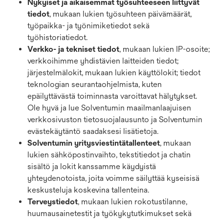
Nykyiset ja aikaisemmat työsuhteeseen liittyvät
tiedot
, mukaan lukien työsuhteen päivämäärät,
työpaikka- ja työnimiketiedot sekä
työhistoriatiedot.
Verkko- ja tekniset tiedot
, mukaan lukien IP-osoite;
verkkoihimme yhdistävien laitteiden tiedot;
järjestelmälokit, mukaan lukien käyttölokit; tiedot
teknologian seurantaohjelmista, kuten
epäilyttävästä toiminnasta varoittavat hälytykset.
Ole hyvä ja lue Solventumin maailmanlaajuisen
verkkosivuston tietosuojalausunto ja Solventumin
evästekäytäntö saadaksesi lisätietoja.
Solventumin yritysviestintätallenteet
, mukaan
lukien sähköpostinvaihto, tekstitiedot ja chatin
sisältö ja lokit kanssamme käydyistä
yhteydenotoista, joita voimme säilyttää kyseisisä
keskusteluja koskevina tallenteina.
Terveystiedot
, mukaan lukien rokotustilanne,
huumausainetestit ja työkykytutkimukset sekä