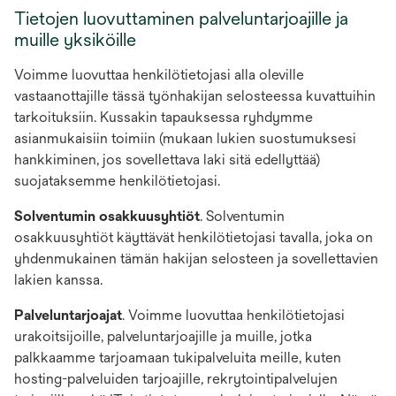
Tietojen luovuttaminen palveluntarjoajille ja
muille yksiköille
Voimme luovuttaa henkilötietojasi alla oleville
vastaanottajille tässä työnhakijan selosteessa kuvattuihin
tarkoituksiin. Kussakin tapauksessa ryhdymme
asianmukaisiin toimiin (mukaan lukien suostumuksesi
hankkiminen, jos sovellettava laki sitä edellyttää)
suojataksemme henkilötietojasi.
Solventumin osakkuusyhtiöt
. Solventumin
osakkuusyhtiöt käyttävät henkilötietojasi tavalla, joka on
yhdenmukainen tämän hakijan selosteen ja sovellettavien
lakien kanssa.
Palveluntarjoajat
. Voimme luovuttaa henkilötietojasi
urakoitsijoille, palveluntarjoajille ja muille, jotka
palkkaamme tarjoamaan tukipalveluita meille, kuten
hosting-palveluiden tarjoajille, rekrytointipalvelujen