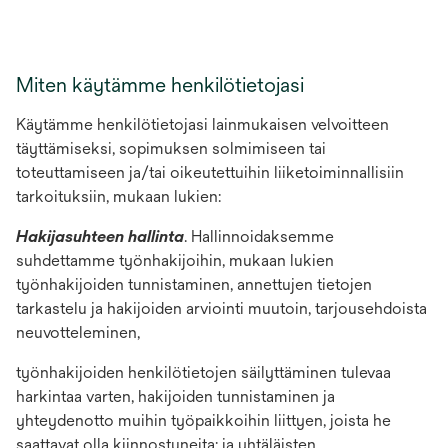
Miten käytämme henkilötietojasi
Käytämme henkilötietojasi lainmukaisen velvoitteen
täyttämiseksi, sopimuksen solmimiseen tai
toteuttamiseen ja/tai oikeutettuihin liiketoiminnallisiin
tarkoituksiin, mukaan lukien:
Hakijasuhteen hallinta
. Hallinnoidaksemme
suhdettamme työnhakijoihin, mukaan lukien
työnhakijoiden tunnistaminen, annettujen tietojen
tarkastelu ja hakijoiden arviointi muutoin, tarjousehdoista
neuvotteleminen,
työnhakijoiden henkilötietojen säilyttäminen tulevaa
harkintaa varten, hakijoiden tunnistaminen ja
yhteydenotto muihin työpaikkoihin liittyen, joista he
saattavat olla kiinnostuneita; ja yhtäläisten