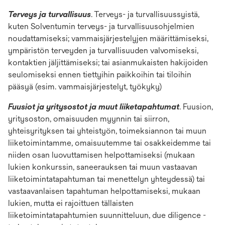
Terveys ja turvallisuus
. Terveys- ja turvallisuussyistä,
kuten Solventumin terveys- ja turvallisuusohjelmien
noudattamiseksi; vammaisjärjestelyjen määrittämiseksi,
ympäristön terveyden ja turvallisuuden valvomiseksi,
kontaktien jäljittämiseksi; tai asianmukaisten hakijoiden
seulomiseksi ennen tiettyihin paikkoihin tai tiloihin
pääsyä (esim. vammaisjärjestelyt, työkyky)
Fuusiot ja yritysostot ja muut liiketapahtumat
. Fuusion,
yritysoston, omaisuuden myynnin tai siirron,
yhteisyrityksen tai yhteistyön, toimeksiannon tai muun
liiketoimintamme, omaisuutemme tai osakkeidemme tai
niiden osan luovuttamisen helpottamiseksi (mukaan
lukien konkurssin, saneerauksen tai muun vastaavan
liiketoimintatapahtuman tai menettelyn yhteydessä) tai
vastaavanlaisen tapahtuman helpottamiseksi, mukaan
lukien, mutta ei rajoittuen tällaisten
liiketoimintatapahtumien suunnitteluun, due diligence -