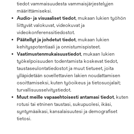
tiedot vammaisuudesta vammaisjärjestelyjen
määrittämiseksi.
Audio- ja visuaaliset tiedot
, mukaan lukien työhön
liittyvät valokuvat, videokuvat ja
videokonferenssitiedostot.
Päätellyt ja johdetut tiedot
, mukaan lukien
kehityspotentiaali ja onnistumispisteet.
Vaatimustenmukaisuustiedot
, mukaan lukien
työkelpoisuuden todentamista koskevat tiedot,
taustaseulontatiedostot ja muut tietueet, joita
ylläpidetään sovellettavien lakien noudattamisen
osoittamiseksi, kuten työoikeus ja tietosuojalait;
turvallisuusselvitystiedot.
Muut meille vapaaehtoisesti antamasi tiedot
, kuten
rotusi tai etninen taustasi, sukupuolesi, ikäsi,
syntymäaikasi, kansalaisuutesi ja demografiset
tietosi.