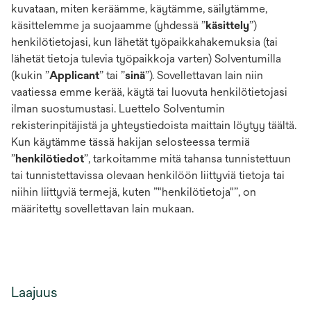
kuvataan, miten keräämme, käytämme, säilytämme,
käsittelemme ja suojaamme (yhdessä ”
käsittely
”)
henkilötietojasi, kun lähetät työpaikkahakemuksia (tai
lähetät tietoja tulevia työpaikkoja varten) Solventumilla
(kukin ”
Applicant
” tai ”
sinä
”). Sovellettavan lain niin
vaatiessa emme kerää, käytä tai luovuta henkilötietojasi
ilman suostumustasi. Luettelo Solventumin
rekisterinpitäjistä ja yhteystiedoista maittain löytyy täältä.
Kun käytämme tässä hakijan selosteessa termiä
”
henkilötiedot
”, tarkoitamme mitä tahansa tunnistettuun
tai tunnistettavissa olevaan henkilöön liittyviä tietoja tai
niihin liittyviä termejä, kuten ”"henkilötietoja"”, on
määritetty sovellettavan lain mukaan.
Laajuus