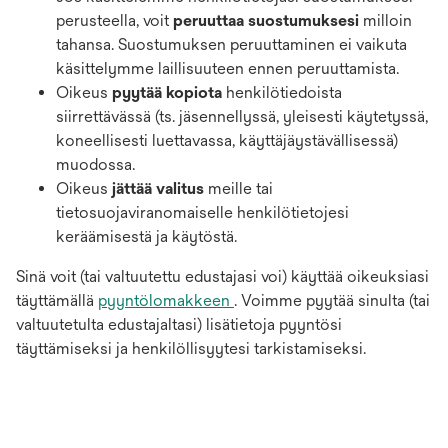
perusteella, voit
peruuttaa suostumuksesi
milloin
tahansa. Suostumuksen peruuttaminen ei vaikuta
käsittelymme laillisuuteen ennen peruuttamista.
Oikeus
pyytää kopiota
henkilötiedoista
siirrettävässä (ts. jäsennellyssä, yleisesti käytetyssä,
koneellisesti luettavassa, käyttäjäystävällisessä)
muodossa.
Oikeus
jättää valitus
meille tai
tietosuojaviranomaiselle henkilötietojesi
keräämisestä ja käytöstä.
Sinä voit (tai valtuutettu edustajasi voi) käyttää oikeuksiasi
täyttämällä
pyyntölomakkeen
. Voimme pyytää sinulta (tai
valtuutetulta edustajaltasi) lisätietoja pyyntösi
täyttämiseksi ja henkilöllisyytesi tarkistamiseksi.