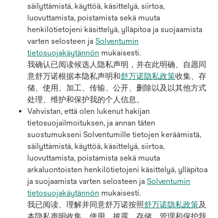
säilyttämistä, käyttöä, käsittelyä, siirtoa,
luovuttamista, poistamista sekä muuta
henkilötietojeni käsittelyä, ylläpitoa ja suojaamista
varten selosteen ja
Solventumin
tietosuojakäytännön
mukaisesti.
我确认已阅读候选人隐私声明，并在此明确、自愿同
意舒万诺根据本隐私声明和
舒万诺隐私政策
收集、存
储、使用、加工、传输、公开、删除以及以其他方式
处理、维护和保护我的个人信息。
Vahvistan, että olen lukenut hakijan
tietosuojailmoituksen, ja annan täten
suostumukseni Solventumille tietojen keräämistä,
säilyttämistä, käyttöä, käsittelyä, siirtoa,
luovuttamista, poistamista sekä muuta
arkaluontoisten henkilötietojeni käsittelyä, ylläpitoa
ja suojaamista varten selosteen ja
Solventumin
tietosuojakäytännön
mukaisesti.
我已阅读、理解并同意舒万诺按照
舒万诺隐私政策
及
本隐私声明收集、使用、披露、存储、管理和保护我