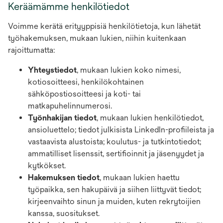
Keräämämme henkilötiedot
Voimme kerätä erityyppisiä henkilötietoja, kun lähetät
työhakemuksen, mukaan lukien, niihin kuitenkaan
rajoittumatta:
Yhteystiedot
, mukaan lukien koko nimesi,
kotiosoitteesi, henkilökohtainen
sähköpostiosoitteesi ja koti- tai
matkapuhelinnumerosi.
Työnhakijan tiedot
, mukaan lukien henkilötiedot,
ansioluettelo; tiedot julkisista LinkedIn-profiileista ja
vastaavista alustoista; koulutus- ja tutkintotiedot;
ammatilliset lisenssit, sertifioinnit ja jäsenyydet ja
kytkökset.
Hakemuksen tiedot
, mukaan lukien haettu
työpaikka, sen hakupäivä ja siihen liittyvät tiedot;
kirjeenvaihto sinun ja muiden, kuten rekrytoijien
kanssa, suositukset.