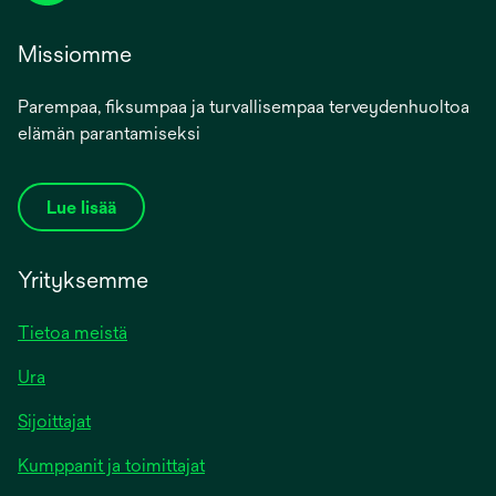
Missiomme
Parempaa, fiksumpaa ja turvallisempaa terveydenhuoltoa
elämän parantamiseksi
Lue lisää
Yrityksemme
Tietoa meistä
Ura
Sijoittajat
Kumppanit ja toimittajat