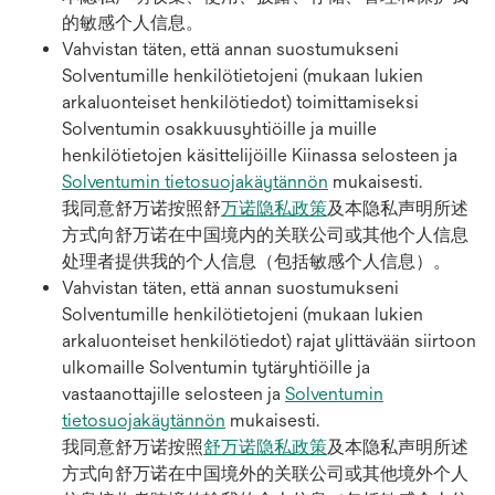
的敏感个人信息。
Vahvistan täten, että annan suostumukseni
Solventumille henkilötietojeni (mukaan lukien
arkaluonteiset henkilötiedot) toimittamiseksi
Solventumin osakkuusyhtiöille ja muille
henkilötietojen käsittelijöille Kiinassa selosteen ja
Solventumin tietosuojakäytännön
mukaisesti.
我同意舒万诺按照舒
万诺隐私政策
及本隐私声明所述
方式向舒万诺在中国境内的关联公司或其他个人信息
处理者提供我的个人信息（包括敏感个人信息）。
Vahvistan täten, että annan suostumukseni
Solventumille henkilötietojeni (mukaan lukien
arkaluonteiset henkilötiedot) rajat ylittävään siirtoon
ulkomaille Solventumin tytäryhtiöille ja
vastaanottajille selosteen ja
Solventumin
tietosuojakäytännön
mukaisesti.
我同意舒万诺按照
舒万诺隐私政策
及本隐私声明所述
方式向舒万诺在中国境外的关联公司或其他境外个人