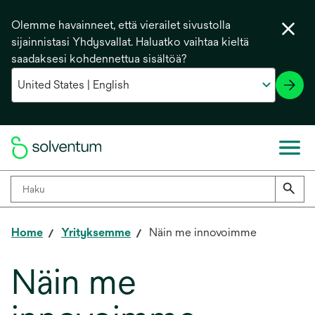
Olemme havainneet, että vierailet sivustolla
sijainnistasi Yhdysvallat. Haluatko vaihtaa kieltä
saadaksesi kohdennettua sisältöä?
Home
Yrityksemme
Näin me innovoimme
Näin me