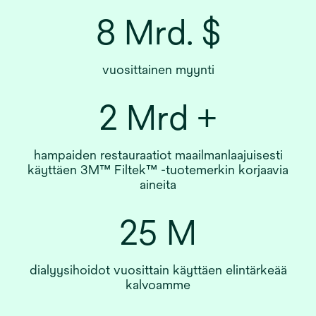
8 Mrd. $
vuosittainen myynti
2 Mrd +
hampaiden restauraatiot maailmanlaajuisesti
käyttäen 3M™ Filtek™ -tuotemerkin korjaavia
aineita
25 M
dialyysihoidot vuosittain käyttäen elintärkeää
kalvoamme