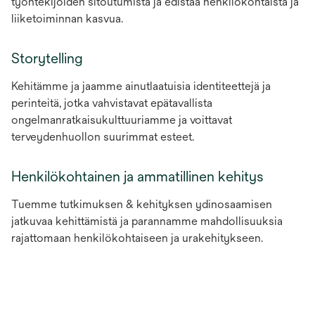
työntekijöiden sitoutumista ja edistää henkilökohtaista ja
liiketoiminnan kasvua.
Storytelling
Kehitämme ja jaamme ainutlaatuisia identiteettejä ja
perinteitä, jotka vahvistavat epätavallista
ongelmanratkaisukulttuuriamme ja voittavat
terveydenhuollon suurimmat esteet.
Henkilökohtainen ja ammatillinen kehitys
Tuemme tutkimuksen & kehityksen ydinosaamisen
jatkuvaa kehittämistä ja parannamme mahdollisuuksia
rajattomaan henkilökohtaiseen ja urakehitykseen.