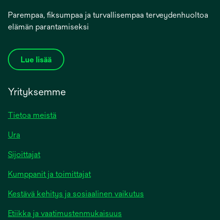
Parempaa, fiksumpaa ja turvallisempaa terveydenhuoltoa
elämän parantamiseksi
Lue lisää
Yrityksemme
Tietoa meistä
Ura
Sijoittajat
Kumppanit ja toimittajat
Kestävä kehitys ja sosiaalinen vaikutus
Etiikka ja vaatimustenmukaisuus