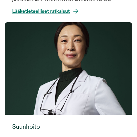
Lääketieteelliset ratkaisut
Suunhoito