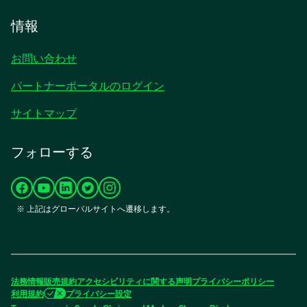
情報
お問い合わせ
パートナーポータルのログイン
サイトマップ
フォローする
新
新
新
新
新
※ 上記はグローバルサイトへ遷移します。
し
し
し
し
し
い
い
い
い
い
タ
タ
タ
タ
タ
ブ
ブ
ブ
ブ
ブ
で
で
で
で
で
法務情報
販売規約
アクセシビリティに関する声明
プライバシーポリシー
開
開
開
開
開
利用規約
プライバシー設定