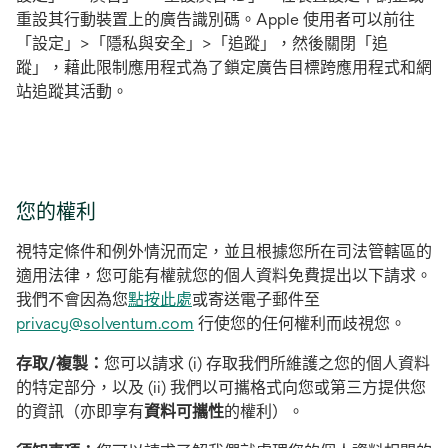
中
重設其行動裝置上的廣告識別碼。Apple 使用者可以前往
開
「設定」>「隱私與安全」>「追蹤」，然後關閉「追
啟
蹤」，藉此限制應用程式為了鎖定廣告目標跨應用程式和網
站追蹤其活動。
您的權利
視特定條件和例外情況而定，並且根據您所在司法管轄區的
適用法律，您可能有權就您的個人資料免費提出以下請求。
我們不會因為您
點按此處
或寄送電子郵件至
privacy@solventum.com
行使您的任何權利而歧視您。
存取/複製：
您可以請求 (i) 存取我們所維護之您的個人資料
的特定部分，以及 (ii) 我們以可攜格式向您或第三方提供您
的資訊（亦即享有
資料可攜性
的權利）。