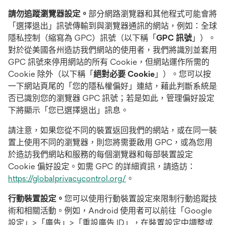
請勿追蹤瀏覽器設定。
部分網路瀏覽器和其他程式可能會將
「選擇退出」訊號傳輸到與瀏覽器通訊的網站，例如：全球
隱私控制（縮寫為 GPC）訊號（以下稱「
GPC 訊號
」）。
對於從美國各州造訪我們網站的使用者，我們將識別並套用
GPC 訊號來停用網站的所有 Cookie，但網站運作所需的
Cookie 除外（以下稱「
絕對必要 Cookie
」）。您可以按
一下網站頁尾的「您的隱私權偏好」連結，藉此判斷系統是
否已識別您的瀏覽器 GPC 訊號；若是如此，管理偏好設定
下將顯示「您已選擇退出」訊息。
請注意，如果您從不同的裝置返回我們的網站，或在同一裝
置上使用不同的瀏覽器，則您將需要啟用 GPC，或為您用
於造訪我們網站和服務的每個瀏覽器和每部裝置設定
Cookie 偏好設定。如需 GPC 的詳細資訊，請造訪：
在
https://globalprivacycontrol.org/
。
新
行動裝置設定。
您可以使用行動裝置設定來限制行動追蹤技
標
術和相關活動。例如，Android 使用者可以前往「Google
籤
設定」>「廣告」>「重設廣告 ID」，在裝置設定中調整或