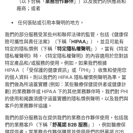
（以下合稱「
業務合作夥伴
」）以及我們的供應商和
廠商；或者
任何張貼或引用本聲明的地方。
我們的部分服務受某些州和聯邦法律的監管，包括《健康保
險可攜性與責任法案》（下稱「
HIPAA
」），並且可能有
特定的隱私慣例（下稱「
特定隱私權聲明
」）。當有《特定
隱私權聲明》時，《特定隱私權聲明》的內容適用於您對該
特定產品和/或服務的使用。例如，如果我們根據
HIPAA（「受保護的健康資訊」或「PHI」）收集和使用您
的個人資料，則以我們的 HIPAA 隱私權慣例聲明為準。當
我們做為所涵蓋實體 (例如：某些醫療保健提供者或健康計
劃) 的業務夥伴或 HIPAA 下的其他業務夥伴時，我們對 PHI
的使用和揭露須遵守涵蓋實體的隱私慣例聲明，以及我們與
客戶的業務夥伴協議。
我們的部分服務旨在提供我們的業務合作夥伴使用，包括我
們的業務客戶（下稱「
舒萬諾 B2B 服務
」），例如醫療保
健提供者。當業務合作夥伴購買並使用我們的舒萬諾 B2B