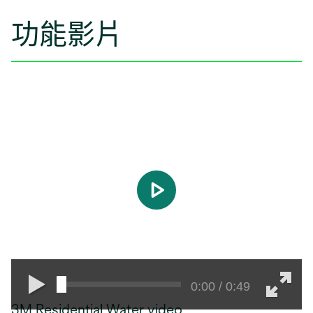
功能影片
play
0:00 / 0:49
3M Residential Water video