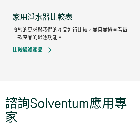
新
標
家用淨水器比較表
籤
中
將您的需求與我們的產品進行比較，並且並排查看每
開
一款產品的過濾功能。
啟
在
比較過濾產品
新
標
籤
中
開
啟
諮詢Solventum應用專
家