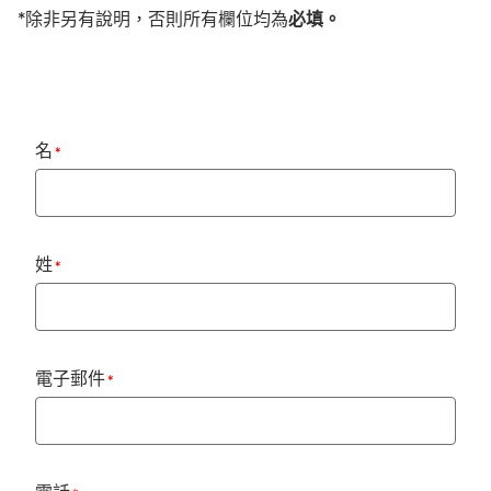
*除非另有說明，否則所有欄位均為
必填。
名
*
姓
*
電子郵件
*