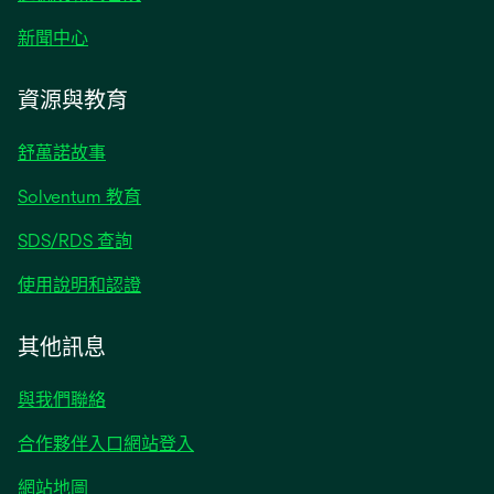
啟
在
新聞中心
新
標
資源與教育
籤
中
舒萬諾故事
開
啟
Solventum 教育
SDS/RDS 查詢
使用說明和認證
其他訊息
與我們聯絡
合作夥伴入口網站登入
網站地圖