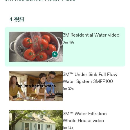
4 視訊
3M Residential Water video
0m 49s
3M™ Under Sink Full Flow
Water System 3MFF100
1m 32s
3M™ Water Filtration
Whole House video
1m 14s