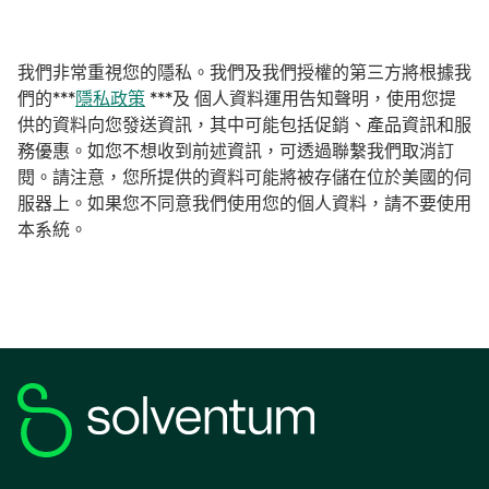
我們非常重視您的隱私。我們及我們授權的第三方將根據我
在
們的***
隱私政策
***及 個人資料運用告知聲明，使用您提
新
供的資料向您發送資訊，其中可能包括促銷、產品資訊和服
標
務優惠。如您不想收到前述資訊，可透過聯繫我們取消訂
籤
閱。請注意，您所提供的資料可能將被存儲在位於美國的伺
中
服器上。如果您不同意我們使用您的個人資料，請不要使用
開
本系統。
啟