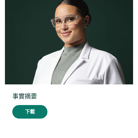
新
標
籤
中
開
啟
事實摘要
下載
在
新