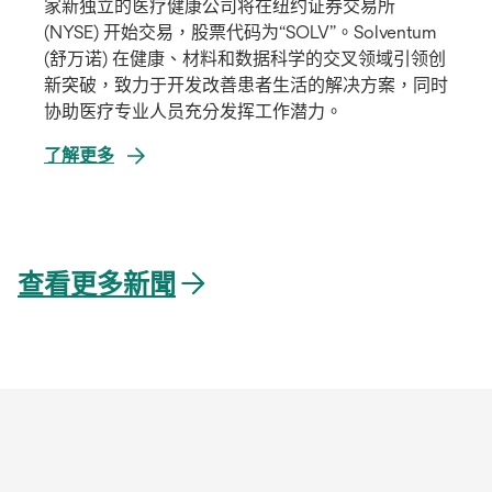
家新独立的医疗健康公司将在纽约证券交易所
(NYSE) 开始交易，股票代码为“SOLV”。Solventum
(舒万诺) 在健康、材料和数据科学的交叉领域引领创
新突破，致力于开发改善患者生活的解决方案，同时
协助医疗专业人员充分发挥工作潜力。
了解更多
在
新
標
查看更多新聞
籤
中
開
啟