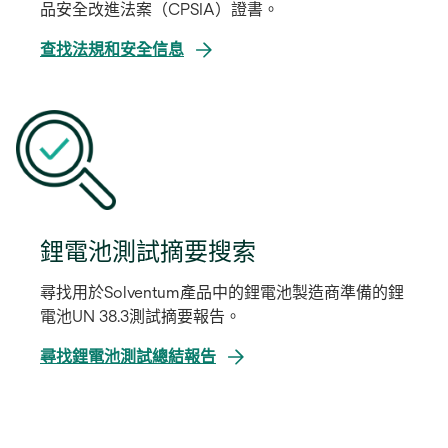
品安全改進法案（CPSIA）證書。
在
查找法規和安全信息
新
標
籤
中
開
啟
鋰電池測試摘要搜索
尋找用於Solventum產品中的鋰電池製造商準備的鋰
電池UN 38.3測試摘要報告。
在
尋找鋰電池測試總結報告
新
標
籤