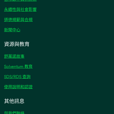
標
籤
永續性與社會影響
中
開
道德規範與合規
啟
在
新聞中心
新
標
資源與教育
籤
中
舒萬諾故事
開
啟
Solventum 教育
SDS/RDS 查詢
使用說明和認證
其他訊息
與我們聯絡