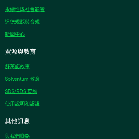
籤
永續性與社會影響
中
開
道德規範與合規
啟
在
新聞中心
新
標
資源與教育
籤
中
舒萬諾故事
開
啟
Solventum 教育
SDS/RDS 查詢
使用說明和認證
其他訊息
與我們聯絡