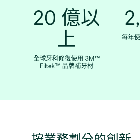
20 億以
2
上
每年
全球牙科修復使用 3M™
Filtek™ 品牌補牙材
按業務劃分的創新