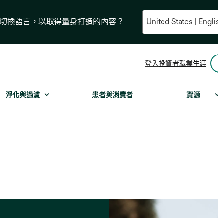
要切換語言，以取得量身打造的內容？
在
登入
投資者
職業生涯
新
標
籤
淨化與過濾
患者與消費者
資源
中
開
啟