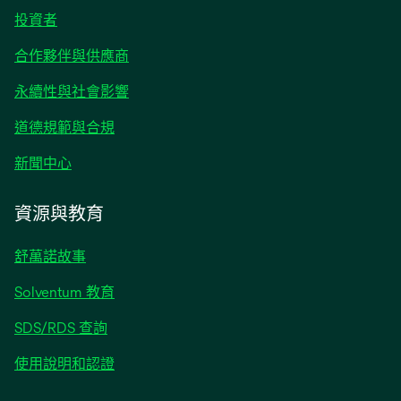
在
投資者
新
合作夥伴與供應商
標
籤
永續性與社會影響
中
開
道德規範與合規
啟
在
新聞中心
新
標
資源與教育
籤
中
舒萬諾故事
開
啟
Solventum 教育
SDS/RDS 查詢
使用說明和認證