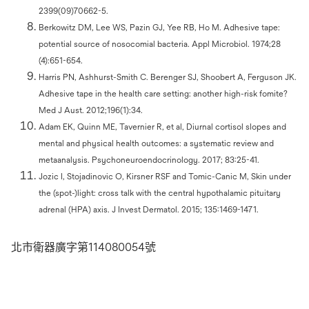
2399(09)70662-5.
Berkowitz DM, Lee WS, Pazin GJ, Yee RB, Ho M. Adhesive tape:
potential source of nosocomial bacteria. Appl Microbiol. 1974;28
(4):651-654.
Harris PN, Ashhurst-Smith C. Berenger SJ, Shoobert A, Ferguson JK.
Adhesive tape in the health care setting: another high-risk fomite?
Med J Aust. 2012;196(1):34.
Adam EK, Quinn ME, Tavernier R, et al, Diurnal cortisol slopes and
mental and physical health outcomes: a systematic review and
metaanalysis. Psychoneuroendocrinology. 2017; 83:25-41.
Jozic I, Stojadinovic O, Kirsner RSF and Tomic-Canic M, Skin under
the (spot-)light: cross talk with the central hypothalamic pituitary
adrenal (HPA) axis. J Invest Dermatol. 2015; 135:1469-1471.
北市衛器廣字第114080054號