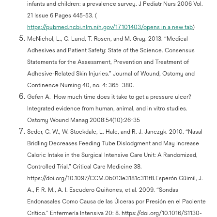
infants and children: a prevalence survey. J Pediatr Nurs 2006 Vol.
21 Issue 6 Pages 445-53. (
https://pubmed.ncbi.nlm.nih.gov/17101403/opens in a new tab
)
McNichol, L., C. Lund, T. Rosen, and M. Gray. 2013. “Medical
Adhesives and Patient Safety: State of the Science. Consensus
Statements for the Assessment, Prevention and Treatment of
Adhesive-Related Skin Injuries.” Journal of Wound, Ostomy and
Continence Nursing 40, no. 4: 365–380.
Gefen A. How much time does it take to get a pressure ulcer?
Integrated evidence from human, animal, and in vitro studies.
Ostomy Wound Manag 2008:54(10):26-35
Seder, C. W., W. Stockdale, L. Hale, and R. J. Janczyk. 2010. “Nasal
Bridling Decreases Feeding Tube Dislodgment and May Increase
Caloric Intake in the Surgical Intensive Care Unit: A Randomized,
Controlled Trial.” Critical Care Medicine 38.
https://doi.org/10.1097/CCM.0b013e3181c311f8.Esperón Güimil, J.
A., F. R. M., A. I. Escudero Quiñones, et al. 2009. “Sondas
Endonasales Como Causa de las Úlceras por Presión en el Paciente
Crítico.” Enfermería Intensiva 20: 8. https://doi.org/10.1016/S1130-