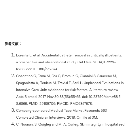
參考文獻：
Lorente L. et al. Accidental catheter removal in critically ill patients:
a prospective and observational study. Crit Care. 2004;8:R229–
R233. doi: 10.1186/cc2874
Cosentino C, Fama M, Foà C, Bromuri G, Giannini S, Saraceno M,
Spagnoletta A, Tenkue M, Trevisi E, Sarli L. Unplanned Extubations in
Intensive Care Unit: evidences for risk factors. A literature review.
Acta Biomed. 2017 Nov 30;88(5S):55-65. doi: 10.23750/abm.v88i5-
S.6869. PMID: 29189706; PMCID: PMC6357578.
Company-sponsored Medical Tape Market Research: 563
Completed Clinician Interviews. 2018. On file at 3M.
C. Noonan, S. Quigley and M. A. Curley. Skin integrity in hospitalized