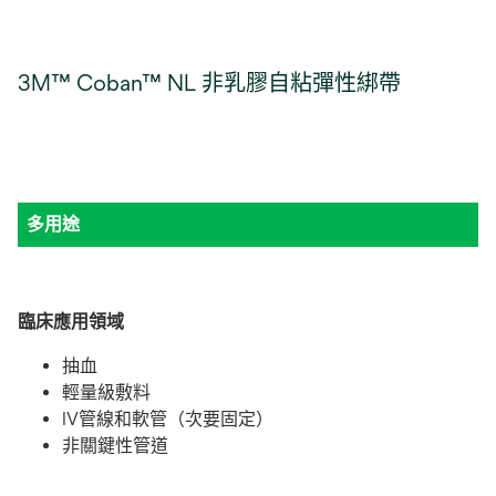
3M™ Coban™ NL 非乳膠自粘彈性綁帶
多用途
臨床應用領域
抽血
輕量級敷料
IV管線和軟管（次要固定）
非關鍵性管道