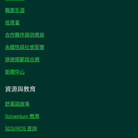
職業生涯
在
投資者
新
合作夥伴與供應商
標
籤
永續性與社會影響
中
開
道德規範與合規
啟
在
新聞中心
新
標
資源與教育
籤
中
舒萬諾故事
開
啟
Solventum 教育
SDS/RDS 查詢