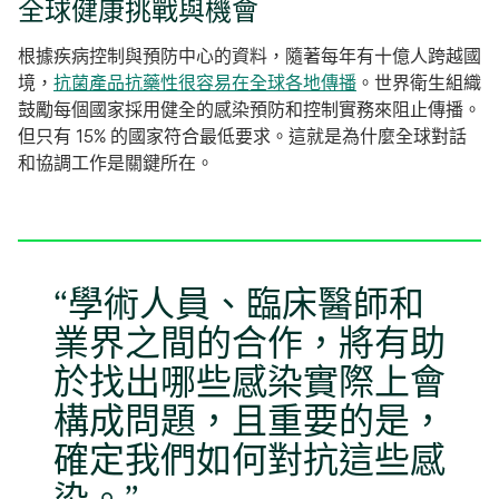
全球健康挑戰與機會
根據疾病控制與預防中心的資料，隨著每年有十億人跨越國
在
境，
抗菌產品抗藥性很容易在全球各地傳播
。世界衛生組織
新
鼓勵每個國家採用健全的感染預防和控制實務來阻止傳播。
標
但只有 15% 的國家符合最低要求。這就是為什麼全球對話
籤
和協調工作是關鍵所在。
中
開
啟
學術人員、臨床醫師和
業界之間的合作，將有助
於找出哪些感染實際上會
構成問題，且重要的是，
確定我們如何對抗這些感
染。