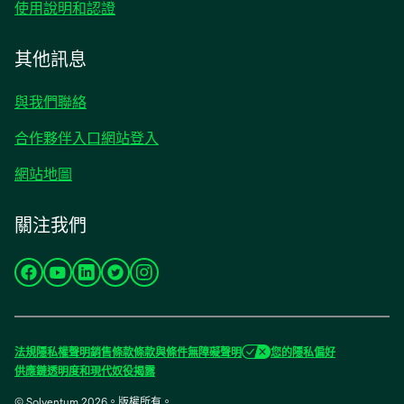
使用說明和認證
其他訊息
與我們聯絡
合作夥伴入口網站登入
網站地圖
關注我們
在
在
在
在
在
新
新
新
新
新
標
標
標
標
標
籤
籤
籤
籤
籤
法規
隱私權聲明
銷售條款
條款與條件
無障礙聲明
您的隱私偏好
中
中
中
中
中
供應鏈透明度和現代奴役揭露
開
開
開
開
開
© Solventum 2026。版權所有。