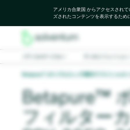
アメリカ合衆国 からアクセスされ
ズされたコンテンツを表示するため
メディカルサージカル
デンタルソリューション
Betapure™ ポリプロピレン不織布デプスフィルタ
Betapur
フィルターカ