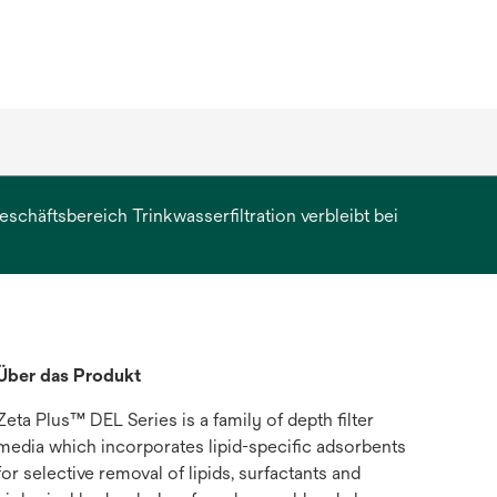
chäftsbereich Trinkwasserfiltration verbleibt bei
erkarte
et
Über das Produkt
Zeta Plus™ DEL Series is a family of depth filter
media which incorporates lipid-specific adsorbents
for selective removal of lipids, surfactants and