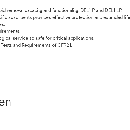
pid removal capacity and functionality: DEL1 P and DEL1 LP.
fic adsorbents provides effective protection and extended life
es.
uirements.
ical service so safe for critical applications.
 Tests and Requirements of CFR21.
nen