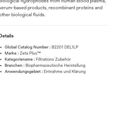
biological hydrophobes from human blood plasma,
serum-based products, recombinant proteins and
other biological fluids.
Details
Global Catalog Number :
B2201 DEL1LP
Marke :
Zeta Plus™
Kategoriename :
Filtrations Zubehör
Branchen :
Biopharmazeutische Herstellung
Anwendungsgebiet :
Entnahme und Klärung
Zum Vergrößern mit der Maus über da