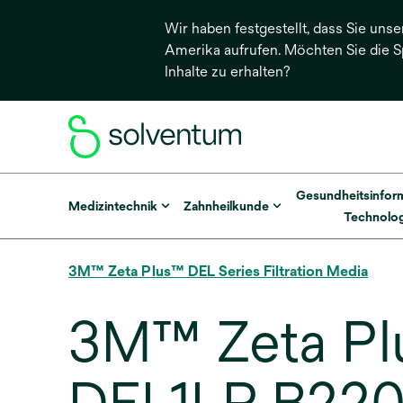
Wir haben festgestellt, dass Sie unse
Amerika aufrufen. Möchten Sie die 
Inhalte zu erhalten?
Gesundheitsinfor
Medizintechnik
Zahnheilkunde
Technolog
3M™ Zeta Plus™ DEL Series Filtration Media
3M™ Zeta Plu