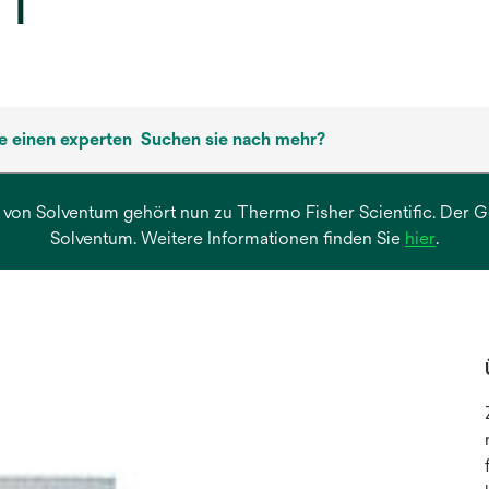
1
ie einen experten
Suchen sie nach mehr?
 von Solventum gehört nun zu Thermo Fisher Scientific. Der Ges
wird
Solventum. Weitere Informationen finden Sie
hier
.
in
einer
neuen
Regist
geöffn