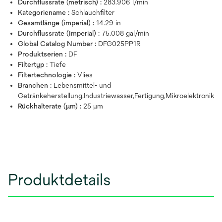
Durchflussrate (metrisch) :
283.906 l/min
Kategoriename :
Schlauchfilter
Gesamtlänge (imperial) :
14.29 in
Durchflussrate (Imperial) :
75.008 gal/min
Global Catalog Number :
DFG025PP1R
Produktserien :
DF
Filtertyp :
Tiefe
Filtertechnologie :
Vlies
Branchen :
Lebensmittel- und
Getränkeherstellung,Industriewasser,Fertigung,Mikroelektronik
Rückhalterate (µm) :
25 μm
Produktdetails