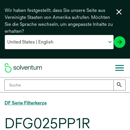
Wir haben festgestellt, dass Sie unsere Seite aus
Vereinigte Staaten von Amerika aufrufen. Möchten
Sie die Sprache wechseln, um angepasste Inhalte zu
erhalten?
DF Serie Filterkerze
DFG025PP1R