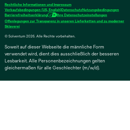
neuen
neuen
neuen
neuen
neuen
Rechtliche Informationen und Impressum
Registerkarte
Registerkarte
Registerkarte
Registerkarte
Registerkarte
Verkaufsbedingungen (US, English)
Datenschutz
Nutzungsbedingungen
Barrierefreiheitserklärung
Ihre Datenschutzeinstellungen
geöffnet
geöffnet
geöffnet
geöffnet
geöffnet
Offenlegungen zur Transparenz in unseren Lieferketten und zu moderner
wird
Sklaverei
in
© Solventum 2026. Alle Rechte vorbehalten.
einer
neuen
Soweit auf dieser Webseite die männliche Form
Registerkarte
geöffnet
verwendet wird, dient dies ausschließlich der besseren
Lesbarkeit. Alle Personenbezeichnungen gelten
gleichermaßen für alle Geschlechter (m/w/d).