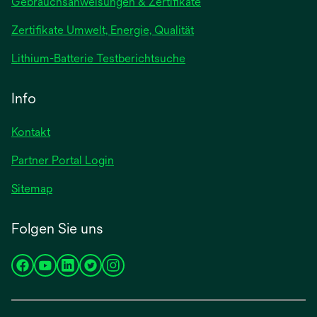
wird
Gebrauchsanweisungen & Zertifikate
in
Zertifikate Umwelt, Energie, Qualität
einer
neuen
wird
Lithium-Batterie Testberichtsuche
Registerkarte
in
geöffnet
einer
Info
neuen
Registerkarte
Kontakt
geöffnet
Partner Portal Login
Sitemap
Folgen Sie uns
wird
wird
wird
wird
wird
in
in
in
in
in
einer
einer
einer
einer
einer