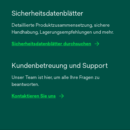
wird
in
Sicherheitsdatenblätter
einer
Detaillierte Produktzusammensetzung, sichere
neuen
Handhabung, Lagerungsempfehlungen und mehr.
Registerkarte
geöffnet
Sicherheitsdatenblätter durchsuchen
wird
in
Kundenbetreuung und Support
einer
Unser Team ist hier, um alle Ihre Fragen zu
neuen
beantworten.
Registerkarte
geöffnet
Kontaktieren Sie uns