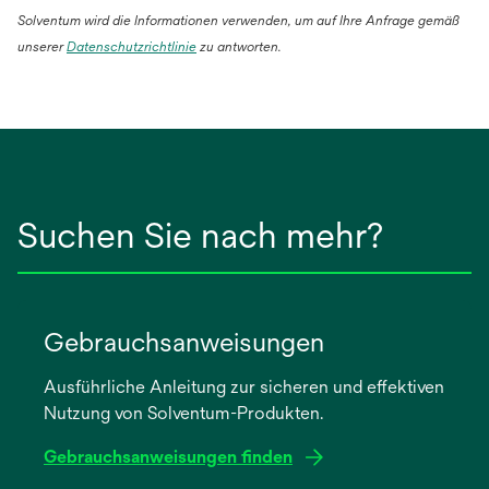
Solventum wird die Informationen verwenden, um auf Ihre Anfrage gemäß
wird
unserer
Datenschutzrichtlinie
zu antworten.
in
einer
neuen
Registerkarte
geöffnet
Suchen Sie nach mehr?
Gebrauchsanweisungen
Ausführliche Anleitung zur sicheren und effektiven
Nutzung von Solventum-Produkten.
Gebrauchsanweisungen finden