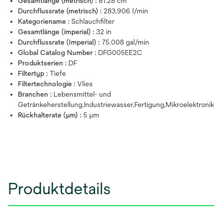
Gesamtlänge (metrisch) :
81.28 cm
Durchflussrate (metrisch) :
283.906 l/min
Kategoriename :
Schlauchfilter
Gesamtlänge (imperial) :
32 in
Durchflussrate (Imperial) :
75.008 gal/min
Global Catalog Number :
DFG005EE2C
Produktserien :
DF
Filtertyp :
Tiefe
Filtertechnologie :
Vlies
Branchen :
Lebensmittel- und
Getränkeherstellung,Industriewasser,Fertigung,Mikroelektronik
Rückhalterate (µm) :
5 μm
Produktdetails