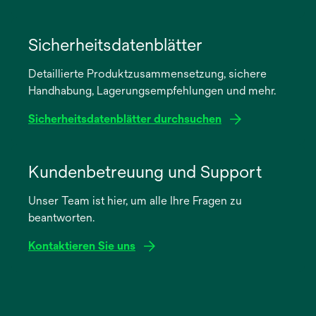
wird
in
Sicherheitsdatenblätter
einer
Detaillierte Produktzusammensetzung, sichere
neuen
Handhabung, Lagerungsempfehlungen und mehr.
Registerkarte
geöffnet
Sicherheitsdatenblätter durchsuchen
wird
in
Kundenbetreuung und Support
einer
Unser Team ist hier, um alle Ihre Fragen zu
neuen
beantworten.
Registerkarte
geöffnet
Kontaktieren Sie uns