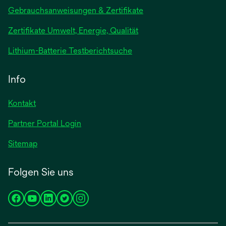
wird
Gebrauchsanweisungen & Zertifikate
in
Zertifikate Umwelt, Energie, Qualität
einer
neuen
wird
Lithium-Batterie Testberichtsuche
Registerkarte
in
geöffnet
einer
Info
neuen
Registerkarte
Kontakt
geöffnet
Partner Portal Login
Sitemap
Folgen Sie uns
wird
wird
wird
wird
wird
in
in
in
in
in