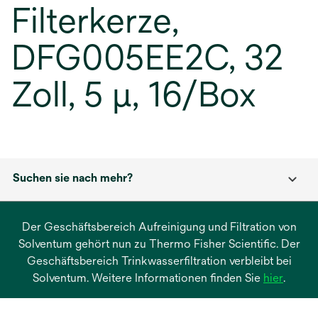
Filterkerze,
DFG005EE2C, 32
Zoll, 5 μ, 16/Box
Suchen sie nach mehr?
Der Geschäftsbereich Aufreinigung und Filtration von
Solventum gehört nun zu Thermo Fisher Scientific. Der
Geschäftsbereich Trinkwasserfiltration verbleibt bei
wird
Solventum. Weitere Informationen finden Sie
hier
.
in
einer