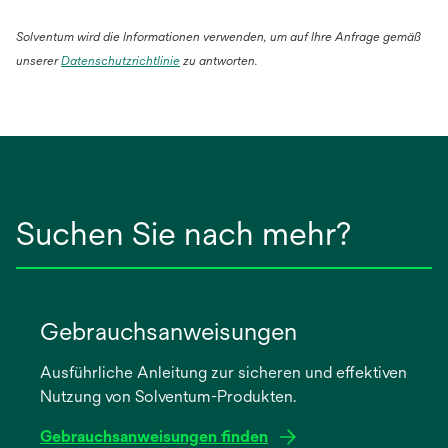
Solventum wird die Informationen verwenden, um auf Ihre Anfrage gemäß
wird
unserer
Datenschutzrichtlinie
zu antworten.
in
einer
neuen
Registerkarte
geöffnet
Suchen Sie nach mehr?
Gebrauchsanweisungen
Ausführliche Anleitung zur sicheren und effektiven
Nutzung von Solventum-Produkten.
Gebrauchsanweisungen finden