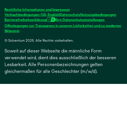
einer
einer
einer
einer
einer
neuen
neuen
neuen
neuen
neuen
Rechtliche Informationen und Impressum
Registerkarte
Registerkarte
Registerkarte
Registerkarte
Registerkarte
Verkaufsbedingungen (US, English)
Datenschutz
Nutzungsbedingungen
Barrierefreiheitserklärung
Ihre Datenschutzeinstellungen
geöffnet
geöffnet
geöffnet
geöffnet
geöffnet
Offenlegungen zur Transparenz in unseren Lieferketten und zu moderner
wird
Sklaverei
in
© Solventum 2026. Alle Rechte vorbehalten.
einer
neuen
Soweit auf dieser Webseite die männliche Form
Registerkarte
geöffnet
verwendet wird, dient dies ausschließlich der besseren
Lesbarkeit. Alle Personenbezeichnungen gelten
gleichermaßen für alle Geschlechter (m/w/d).