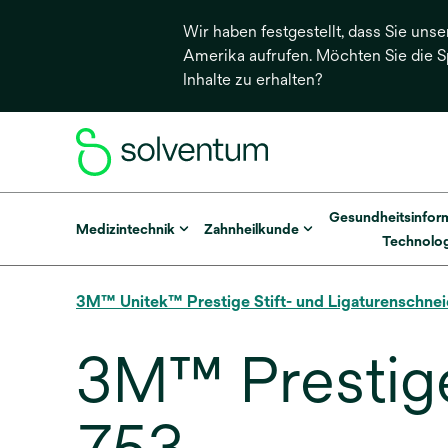
Wir haben festgestellt, dass Sie unse
Amerika aufrufen. Möchten Sie die 
Inhalte zu erhalten?
Gesundheitsinfor
Medizintechnik
Zahnheilkunde
Technolog
3M™ Unitek™ Prestige Stift- und Ligaturenschnei
3M™ Prestige