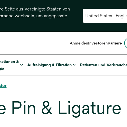
re Seite aus Vereinigte Staaten von
Sprache wechseln, um angepasste
Anmelden
Investoren
Karriere
mationen &
Aufreinigung & Filtration
Patienten und Verbrauch
ie
der
 Pin & Ligature 