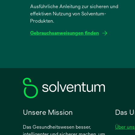
Ausführliche Anleitung zur sicheren und
effektiven Nutzung von Solventum-
Produkten.
Gebrauchsanweisungen finden
wird
in
einer
neuen
Registerkarte
geöffnet
Unsere Mission
Das U
Das Gesundheitswesen besser,
Über uns
intelligenter und sicherer machen, um