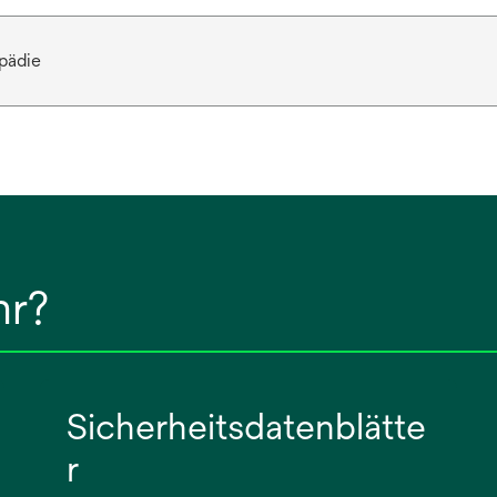
pädie
hr?
Sicherheitsdatenblätte
r