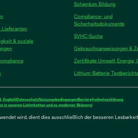
Solventum Bildung
en
Compliance- und
Sicherheitsdokumente
 Lieferanten
SVHC-Suche
gkeit & soziale
ungen
Gebrauchsanweisungen & Zer
Compliance
Zertifikate Umwelt, Energie, 
s
Lithium-Batterie Testberich
 English)
Datenschutz
Nutzungsbedingungen
Barrierefreiheitserklärung
wird
z in unseren Lieferketten und zu moderner Sklaverei
in
einer
wendet wird, dient dies ausschließlich der besseren Lesbarke
neuen
Registerkarte
geöffnet