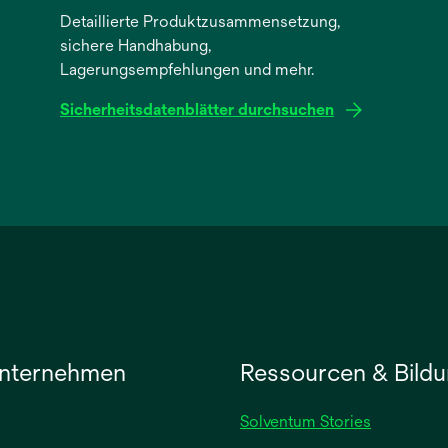
Detaillierte Produktzusammensetzung,
sichere Handhabung,
Lagerungsempfehlungen und mehr.
Sicherheitsdatenblätter durchsuchen
wird
in
einer
neuen
Registerkarte
geöffnet
nternehmen
Ressourcen & Bild
Solventum Stories