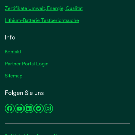
in
Zertifikate Umwelt, Energie, Qualität
einer
neuen
wird
Lithium-Batterie Testberichtsuche
Registerkarte
in
geöffnet
einer
Info
neuen
Registerkarte
Kontakt
geöffnet
Partner Portal Login
Sitemap
Folgen Sie uns
wird
wird
wird
wird
wird
in
in
in
in
in
einer
einer
einer
einer
einer
neuen
neuen
neuen
neuen
neuen