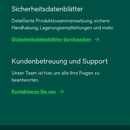
wird
in
Sicherheitsdatenblätter
einer
Detaillierte Produktzusammensetzung, sichere
neuen
Handhabung, Lagerungsempfehlungen und mehr.
Registerkarte
geöffnet
Sicherheitsdatenblätter durchsuchen
wird
in
Kundenbetreuung und Support
einer
Unser Team ist hier, um alle Ihre Fragen zu
neuen
beantworten.
Registerkarte
geöffnet
Kontaktieren Sie uns