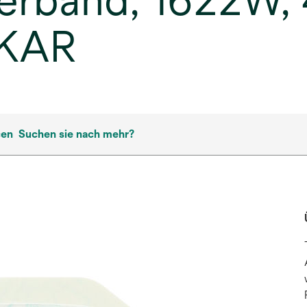
erband, 1622W, 
/KAR
cen
Suchen sie nach mehr?