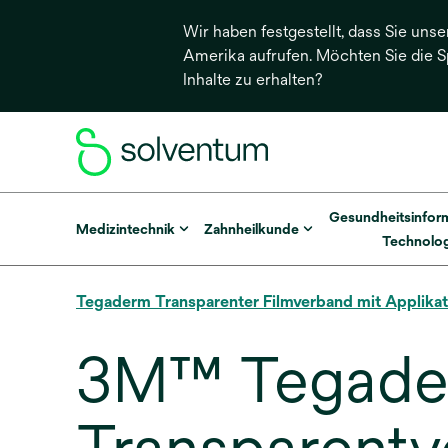
Wir haben festgestellt, dass Sie unse
Amerika aufrufen. Möchten Sie die 
Inhalte zu erhalten?
Gesundheitsinfor
Medizintechnik
Zahnheilkunde
Technolog
Tegaderm Transparenter Filmverband mit Applika
3M™ Tegader