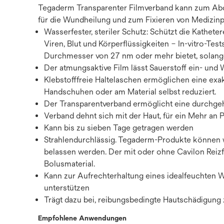
Tegaderm Transparenter Filmverband kann zum Abde
für die Wundheilung und zum Fixieren von Medizin
Wasserfester, steriler Schutz: Schützt die Kathet
Viren, Blut und Körperflüssigkeiten – In-vitro-Te
Durchmesser von 27 nm oder mehr bietet, solange
Der atmungsaktive Film lässt Sauerstoff ein- und
Klebstofffreie Haltelaschen ermöglichen eine exa
Handschuhen oder am Material selbst reduziert.
Der Transparentverband ermöglicht eine durchgeh
Verband dehnt sich mit der Haut, für ein Mehr an 
Kann bis zu sieben Tage getragen werden
Strahlendurchlässig. Tegaderm-Produkte können wä
belassen werden. Der mit oder ohne Cavilon Reiz
Bolusmaterial.
Kann zur Aufrechterhaltung eines idealfeuchten
unterstützen
Trägt dazu bei, reibungsbedingte Hautschädigung 
Empfohlene Anwendungen