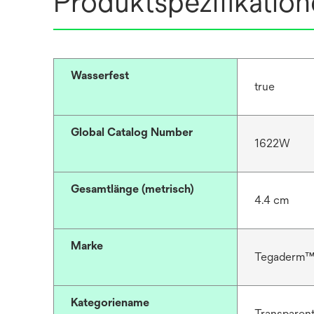
Produktspezifikatio
Wasserfest
true
Global Catalog Number
1622W
Gesamtlänge (metrisch)
4.4 cm
Marke
Tegaderm
Kategoriename
Transparen