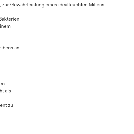
zur Gewährleistung eines idealfeuchten Milieus
Bakterien,
einem
eibens an
ten
t als
ent zu