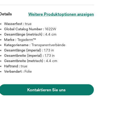
Details
Weitere Produktoptionen anzeigen
Wasserfest :
true
Global Catalog Number :
1622W
Gesamtlänge (metrisch) :
4.4 cm
Marke :
Tegaderm™
Kategoriename :
Transparentverbände
Gesamtlänge (imperial) :
1.73 in
Gesamtbreite (imperial) :
1.73 in
Gesamtbreite (metrisch) :
4.4 cm
Haftrand :
true
Verbandart :
Folie
Kontaktieren Sie uns
Zum Vergrößern mit der Maus über da