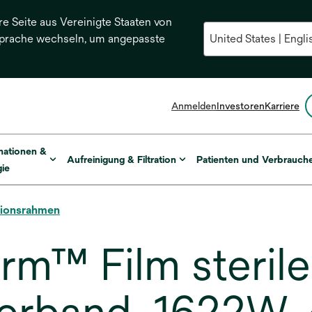
re Seite aus Vereinigte Staaten von
Sprache wechseln, um angepasste
Anmelden
Investoren
Karriere
mationen &
Aufreinigung & Filtration
Patienten und Verbrauch
ie
tionsrahmen
m™ Film sterile