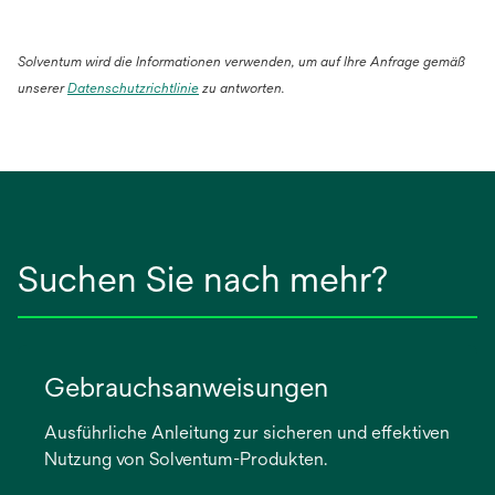
Solventum wird die Informationen verwenden, um auf Ihre Anfrage gemäß
wird
unserer
Datenschutzrichtlinie
zu antworten.
in
einer
neuen
Registerkarte
geöffnet
Suchen Sie nach mehr?
Gebrauchsanweisungen
Ausführliche Anleitung zur sicheren und effektiven
Nutzung von Solventum-Produkten.