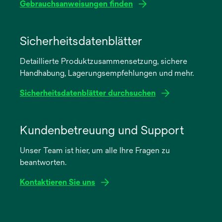
Gebrauchsanweisungen finden
wird
in
Sicherheitsdatenblätter
einer
Detaillierte Produktzusammensetzung, sichere
neuen
Handhabung, Lagerungsempfehlungen und mehr.
Registerkarte
geöffnet
Sicherheitsdatenblätter durchsuchen
wird
in
Kundenbetreuung und Support
einer
Unser Team ist hier, um alle Ihre Fragen zu
neuen
beantworten.
Registerkarte
geöffnet
Kontaktieren Sie uns