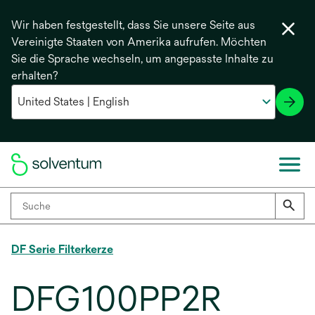
Wir haben festgestellt, dass Sie unsere Seite aus
Vereinigte Staaten von Amerika aufrufen. Möchten
Sie die Sprache wechseln, um angepasste Inhalte zu
erhalten?
DF Serie Filterkerze
DFG100PP2R