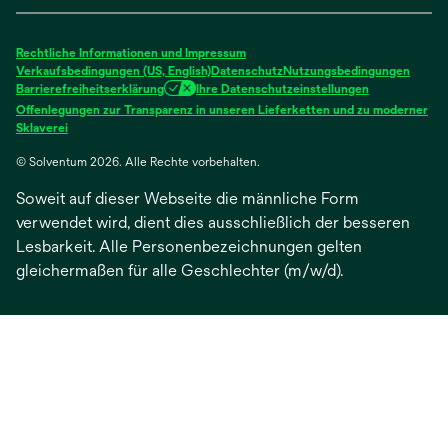
einer
einer
einer
einer
einer
neuen
neuen
neuen
neuen
neuen
Rechtliche Informationen und Impressum
Registerkarte
Registerkarte
Registerkarte
Registerkarte
Registerkarte
Verkaufsbedingungen (US, English)
Datenschutz
Nutzungsbedingungen
Barrierefreiheitserklärung
Ihre Datenschutzeinstellungen
geöffnet
geöffnet
geöffnet
geöffnet
geöffnet
Offenlegungen zur Transparenz in unseren Lieferketten und zu moderner
wird
Sklaverei
in
© Solventum 2026. Alle Rechte vorbehalten.
einer
neuen
Soweit auf dieser Webseite die männliche Form
Registerkarte
geöffnet
verwendet wird, dient dies ausschließlich der besseren
Lesbarkeit. Alle Personenbezeichnungen gelten
gleichermaßen für alle Geschlechter (m/w/d).