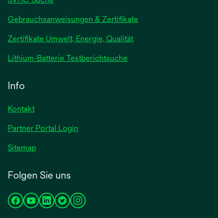
wird
Gebrauchsanweisungen & Zertifikate
in
Zertifikate Umwelt, Energie, Qualität
einer
neuen
wird
Lithium-Batterie Testberichtsuche
Registerkarte
in
geöffnet
einer
Info
neuen
Registerkarte
Kontakt
geöffnet
Partner Portal Login
Sitemap
Folgen Sie uns
wird
wird
wird
wird
wird
in
in
in
in
in